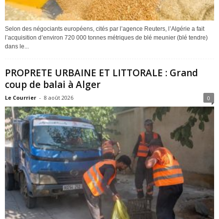
Selon des négociants européens, cités par l’agence Reuters, l’Algérie a fait
l’acquisition d’environ 720 000 tonnes métriques de blé meunier (blé tendre)
dans le...
PROPRETE URBAINE ET LITTORALE : Grand
coup de balai à Alger
Le Courrier
-
8 août 2026
0