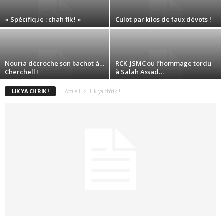
« Spécifique : chah fik ! »
Culot par kilos de faux dévots !
Nouria décroche son bachot à…
RCK-JSMC ou l’hommage tordu
Cherchell !
à Salah Assad…
LIK YA CH'RIK !
Accueil
Lik ya ch'rik !