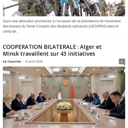
Dans une allocution prononcée à l’occasion de sa présidence de l'ouverture
des travaux du 5ème Congrès des étudiants sahraouis (UESARIO) dans le
camp de...
COOPERATION BILATERALE : Alger et
Minsk travaillent sur 43 initiatives
Le Courrier
-
8 août 2026
0