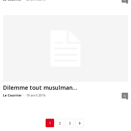
Dilemme tout musulman…
Le Courrier
-
19 avril 2016
0
1
2
3