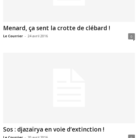
Menard, ça sent la crotte de clébard !
Le Courrier
-
24 avril 2016
0
Sos : djazaïrya en voie d’extinction !
Le Courrier
-
20 avril 2016
0