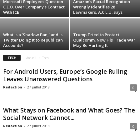
Microsoft Employees Question
Amazon’s Facial Recognition
C.E.O. Over Company’s Contract
Wrongly Identifies 28
With ICE
Lawmakers, A.C.L.U. Says
What Is a ‘Shadow Ban,’ and Is
Trump Tried to Protect
Twitter Doing It to Republican
Qualcomm. Now His Trade War
Accounts?
May Be Hurting It
TECH
Accueil
Tech
For Android Users, Europe’s Google Ruling
Leaves Unanswered Questions
Redaction
-
27 juillet 2018
0
What Stays on Facebook and What Goes? The
Social Network Cannot...
Redaction
-
27 juillet 2018
0