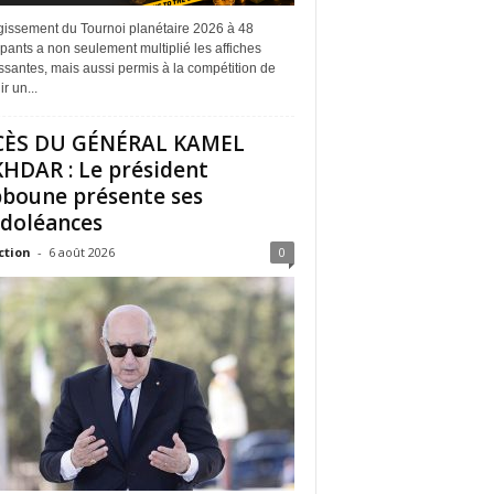
rgissement du Tournoi planétaire 2026 à 48
ipants a non seulement multiplié les affiches
ssantes, mais aussi permis à la compétition de
r un...
CÈS DU GÉNÉRAL KAMEL
HDAR : Le président
boune présente ses
doléances
ction
-
6 août 2026
0