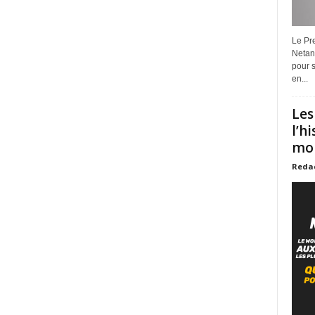
Le Pre
Netan
pour s
en...
Les
l’h
mon
Reda