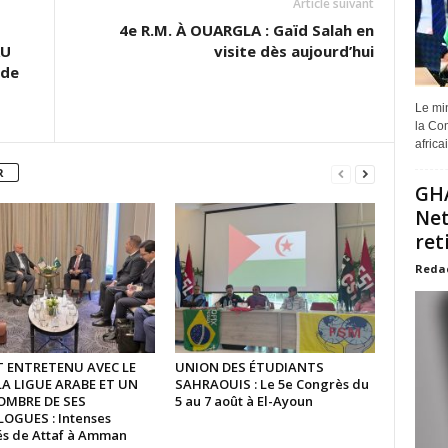
Article suivant
4e R.M. À OUARGLA : Gaïd Salah en
AU
visite dès aujourd’hui
 de
Le min
la Com
africa
R
GHA
Net
ret
Reda
ST ENTRETENU AVEC LE
UNION DES ÉTUDIANTS
LA LIGUE ARABE ET UN
SAHRAOUIS : Le 5e Congrès du
OMBRE DE SES
5 au 7 août à El-Ayoun
GUES : Intenses
tés de Attaf à Amman