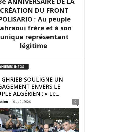
3e ANNIVERSAIRE DE LA
CRÉATION DU FRONT
POLISARIO : Au peuple
sahraoui frère et à son
unique représentant
légitime
RNIÈRES INFOS
I GHRIEB SOULIGNE UN
GAGEMENT ENVERS LE
PLE ALGÉRIEN : « Le...
ction
-
6 août 2026
0