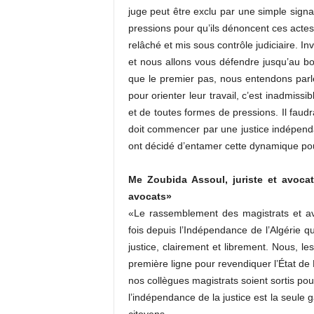
juge peut être exclu par une simple signa
pressions pour qu’ils dénoncent ces actes
relâché et mis sous contrôle judiciaire. In
et nous allons vous défendre jusqu’au bo
que le premier pas, nous entendons parl
pour orienter leur travail, c’est inadmissib
et de toutes formes de pressions. Il faudr
doit commencer par une justice indépendan
ont décidé d’entamer cette dynamique pour 
Me Zoubida Assoul, juriste et avocat
avocats»
«Le rassemblement des magistrats et av
fois depuis l’Indépendance de l’Algérie q
justice, clairement et librement. Nous, l
première ligne pour revendiquer l’État de Dr
nos collègues magistrats soient sortis pour
l’indépendance de la justice est la seule g