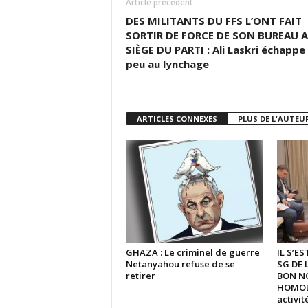
Article précédent
DES MILITANTS DU FFS L’ONT FAIT
SORTIR DE FORCE DE SON BUREAU 
SIÈGE DU PARTI : Ali Laskri échappe
peu au lynchage
ARTICLES CONNEXES
PLUS DE L'AUTEU
GHAZA : Le criminel de guerre
IL S’E
Netanyahou refuse de se
SG DE 
retirer
BON N
HOMOLO
activi