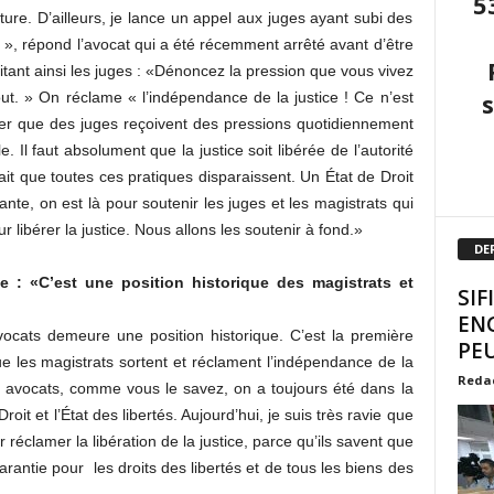
5
ture. D’ailleurs, je lance un appel aux juges ayant subi des
 », répond l’avocat qui a été récemment arrêté avant d’être
vitant ainsi les juges : «Dénoncez la pression que vous vivez
ut. » On réclame « l’indépendance de la justice ! Ce n’est
er que des juges reçoivent des pressions quotidiennement
le. Il faut absolument que la justice soit libérée de l’autorité
ait que toutes ces pratiques disparaissent. Un État de Droit
te, on est là pour soutenir les juges et les magistrats qui
libérer la justice. Nous allons les soutenir à fond.»
DE
e : «C’est une position historique des magistrats et
SIF
EN
ocats demeure une position historique. C’est la première
PEU
ue les magistrats sortent et réclament l’indépendance de la
Reda
es avocats, comme vous le savez, on a toujours été dans la
oit et l’État des libertés. Aujourd’hui, je suis très ravie que
 réclamer la libération de la justice, parce qu’ils savent que
arantie pour les droits des libertés et de tous les biens des