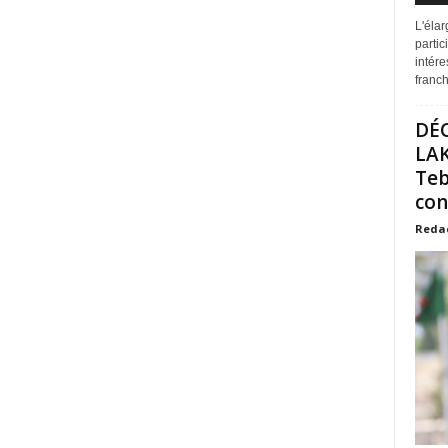
L'éla
partic
intére
franchi
DÉ
LAK
Teb
con
Reda