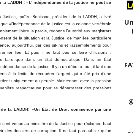
 la LADDH : «L’indépendance de la justice ne peut se
L
a Justice, maître Benissad, président de la LADDH, a livré
Un
a que «l’indépendance de la justice est la colonne vertébrale
blement libère la parole, redonne l’autorité aux magistrats
nsent de la situation et la Justice, de manière particulière
nce, aujourd’hui, par des sit-ins et rassemblements pour
mier lieu. Et puis il ne faut pas se faire d’illusions ;
 se faire que dans un État démocratique. Dans un État
FA
’indépendance de la justice. Il y a un début à tout, il faut que
sens à la limite de récupérer l’argent qui a été pris d’une
artient uniquement au peuple. Maintenant, avec la pression
e manière respectueuse pour se débarrasser des pressions
g
 de la LADDH: «Un État de Droit commence par une
ui sont venus au ministère de la Justice pour réclamer, haut
uvrir des dossiers de corruption. Il ne faut pas oublier qu’un