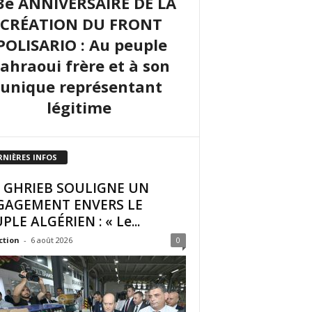
3e ANNIVERSAIRE DE LA
CRÉATION DU FRONT
POLISARIO : Au peuple
sahraoui frère et à son
unique représentant
légitime
RNIÈRES INFOS
I GHRIEB SOULIGNE UN
GAGEMENT ENVERS LE
PLE ALGÉRIEN : « Le...
ction
-
6 août 2026
0