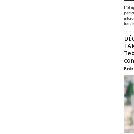
L'éla
partic
intére
franchi
DÉ
LAK
Teb
con
Reda