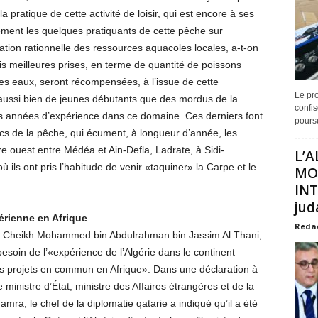
 pratique de cette activité de loisir, qui est encore à ses
ement les quelques pratiquants de cette pêche sur
tation rationnelle des ressources aquacoles locales, a-t-on
is meilleures prises, en terme de quantité de poissons
des eaux, seront récompensées, à l’issue de cette
Le pro
 aussi bien de jeunes débutants que des mordus de la
confis
s années d’expérience dans ce domaine. Ces derniers font
poursu
rocs de la pêche, qui écument, à longueur d’année, les
e ouest entre Médéa et Ain-Defla, Ladrate, à Sidi-
L’A
ils ont pris l’habitude de venir «taquiner» la Carpe et le
MO
INT
juda
érienne en Afrique
Reda
es, Cheikh Mohammed bin Abdulrahman bin Jassim Al Thani,
 besoin de l’«expérience de l’Algérie dans le continent
des projets en commun en Afrique». Dans une déclaration à
e ministre d’État, ministre des Affaires étrangères et de la
ra, le chef de la diplomatie qatarie a indiqué qu’il a été