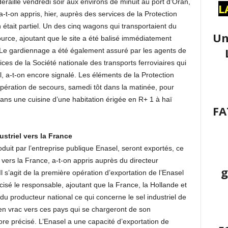
éraillé vendredi soir aux environs de minuit au port d’Oran,
L
-t-on appris, hier, auprès des services de la Protection
in était partiel. Un des cinq wagons qui transportaient du
Un
source, ajoutant que le site a été balisé immédiatement
e. Le gardiennage a été également assuré par les agents de
vices de la Société nationale des transports ferroviaires qui
l, a-t-on encore signalé. Les éléments de la Protection
e opération de secours, samedi tôt dans la matinée, pour
dans une cuisine d’une habitation érigée en R+ 1 à haï
FA
.
striel vers la France
duit par l’entreprise publique Enasel, seront exportés, ce
 vers la France, a-t-on appris auprès du directeur
g
l s’agit de la première opération d’exportation de l’Enasel
isé le responsable, ajoutant que la France, la Hollande et
 du producteur national ce qui concerne le sel industriel de
en vrac vers ces pays qui se chargeront de son
ore précisé. L’Enasel a une capacité d’exportation de