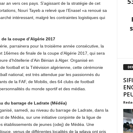
5
ar an vers ces pays. S’agissant de la stratégie de cet
rtations, Nouri Tayeb a relevé que l’Enasel «a renoué sa
arché intéressant, malgré les contraintes logistiques qui
e de la coupe d’Algérie 2017
érie, parrainera pour la troisième année consécutive, la
t 16èmes de finale de la coupe d’Algérie 2017, qui sera
eure d’hôtellerie d’Ain Bénian à Alger. Organisé en
DE
de football et la Télévision algérienne, cette cérémonie
ball national, est très attendue par les passionnés du
SIF
ants de la FAF, de Mobilis, des 64 clubs de football
EN
s personnalités du monde sportif et des médias.
PEU
Reda
au du barrage de Ladrate (Médéa)
ganisé, samedi, au niveau du barrage de Ladrate, dans la
de Médéa, sur une initiative conjointe de la ligue de
e des établissements de jeunes (odej) de Médéa. Une
uce, venus de différentes localités de la wilaya ont pris