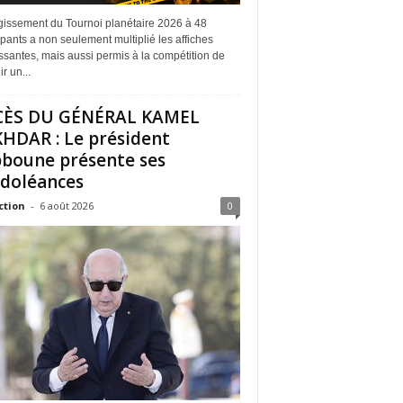
rgissement du Tournoi planétaire 2026 à 48
ipants a non seulement multiplié les affiches
ssantes, mais aussi permis à la compétition de
r un...
CÈS DU GÉNÉRAL KAMEL
HDAR : Le président
boune présente ses
doléances
ction
-
6 août 2026
0