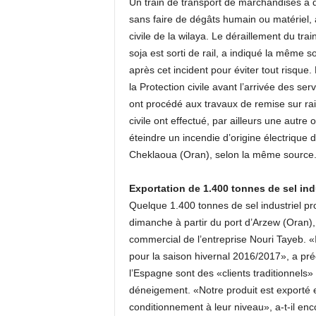
Un train de transport de marchandises a d
sans faire de dégâts humain ou matériel, a
civile de la wilaya. Le déraillement du tra
soja est sorti de rail, a indiqué la même 
après cet incident pour éviter tout risqu
la Protection civile avant l’arrivée des ser
ont procédé aux travaux de remise sur rai
civile ont effectué, par ailleurs une autr
éteindre un incendie d’origine électrique 
Cheklaoua (Oran), selon la même source
Exportation de 1.400 tonnes de sel indu
Quelque 1.400 tonnes de sel industriel pro
dimanche à partir du port d’Arzew (Oran),
commercial de l’entreprise Nouri Tayeb. «I
pour la saison hivernal 2016/2017», a préc
l’Espagne sont des «clients traditionnels»
déneigement. «Notre produit est exporté 
conditionnement à leur niveau», a-t-il enc