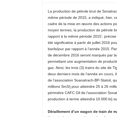
c
o
La production de pétrole brut de Sonatrac
m
même période de 2015, a indiqué, hier, c
cadre de la mise en œuvre des actions pou
moyen termes, la production de pétrole b
rapport à la même période 2015’, précise
été significative à partir de juillet 2016 
barils/jour par rapport à l’année 2015. Pa
de décembre 2016 seront marqués par la 
permettant une augmentation de productio
gaz. Ainsi, les trois (3) trains du site de 
deux derniers mois de l’année en cours, 
de l’association Soanatrach-BP-Statoil, q
millions Sm3/j pour atteindre 25 à 26 mill
périmètre CAFC Oil de l’association Son
production à terme atteindra 10.000 b/j s
Déraillement d’un wagon de train de m