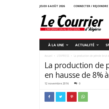
JEUDI 6 AOÛT 2026
CONNECTER / REJOINDRE
l
e
c
o
u
r
r
À LA UNE
ACTUALITÉ
S
i
e
Accueil
L'EXPRESS
La production de pétrole brut 
r
La production de 
-
d
en hausse de 8% à
a
l
g
12 novembre 2016
0
e
r
i
e
.