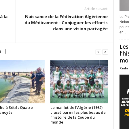
Article suivant
à la
Naissance de la Fédération Algérienne
Le Pre
du Médicament : Conjuguer les efforts
Netan
pour s
dans une vision partagée
en...
Les
R
l’h
mon
Reda
e à Sétif : Quatre
Le maillot de l’Algérie (1982)
s noyés
classé parmi les plus beaux de
l’histoire de la Coupe du
monde