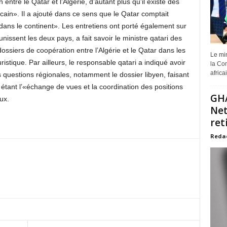
ntre le Qatar et l’Algérie, d’autant plus qu’il existe des
cain». Il a ajouté dans ce sens que le Qatar comptait
dans le continent». Les entretiens ont porté également sur
 unissent les deux pays, a fait savoir le ministre qatari des
dossiers de coopération entre l’Algérie et le Qatar dans les
Le min
tique. Par ailleurs, le responsable qatari a indiqué avoir
la Com
africa
questions régionales, notamment le dossier libyen, faisant
 étant l’«échange de vues et la coordination des positions
GHA
ux.
Net
ret
Reda