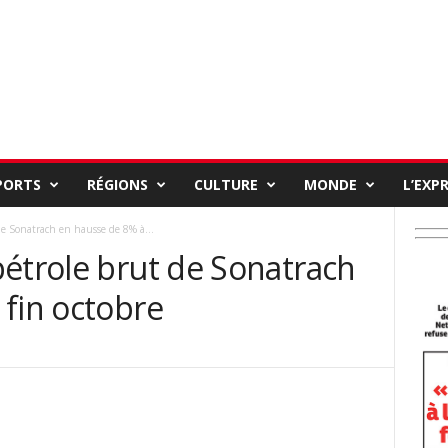
PORTS
RÉGIONS
CULTURE
MONDE
L’EXP
de Sonatrach en hausse de 8% à...
pétrole brut de Sonatrach
 fin octobre