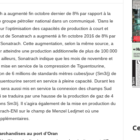
h a augmenté fin octobre dernier de 8% par rapport à la
e groupe pétrolier national dans un communiqué. ‘Dans le
r l’optimisation des capacités de production à court et
rut de Sonatrach a augmenté à fin octobre 2016 de 8% par
 Sonatrach. Cette augmentation, selon la même source, a
pour atteindre une production additionnelle de plus de 100.000
r ailleurs, Sonatrach indique que les mois de novembre et
mise en service de la compression de Tiguentourine,
n de 6 millions de standards mètres cubes/jour (Sm3/j) de
Tiguentourine seront en service à pleine capacité. Durant les
il sera aussi mis en service la connexion des champs Sud
ui se traduira par une hausse de la production de gaz de 4
ions Sm3/j. Il s’agira également de la mise en production du
atrach-ENI sur le champ de Menzel Ledjmet où une
upplémentaires.
Ce
archandises au port d’Oran