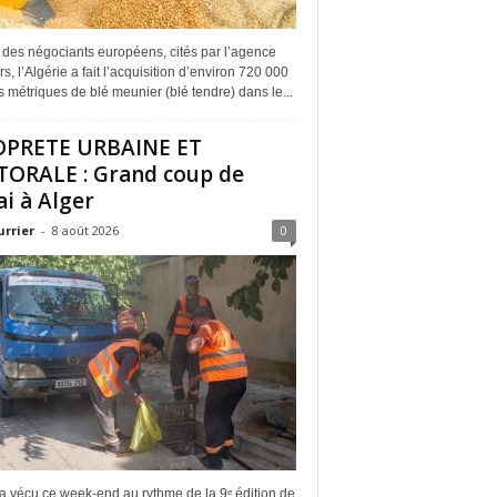
 des négociants européens, cités par l’agence
s, l’Algérie a fait l’acquisition d’environ 720 000
 métriques de blé meunier (blé tendre) dans le...
OPRETE URBAINE ET
TORALE : Grand coup de
ai à Alger
urrier
-
8 août 2026
0
a vécu ce week-end au rythme de la 9ᵉ édition de