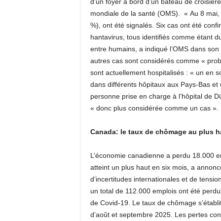
d’un foyer à bord d’un bateau de croisière
mondiale de la santé (OMS). « Au 8 mai, hu
%), ont été signalés. Six cas ont été conf
hantavirus, tous identifiés comme étant 
entre humains, a indiqué l’OMS dans son d
autres cas sont considérés comme « probab
sont actuellement hospitalisés : « un en 
dans différents hôpitaux aux Pays-Bas et 
personne prise en charge à l’hôpital de Dü
« donc plus considérée comme un cas ».
Canada: le taux de chômage au plus h
L’économie canadienne a perdu 18.000 em
atteint un plus haut en six mois, a annon
d’incertitudes internationales et de tension
un total de 112.000 emplois ont été perdu
de Covid-19. Le taux de chômage s’établi
d’août et septembre 2025. Les pertes conc