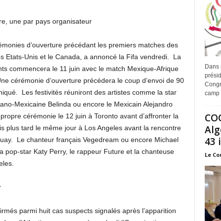
re, une par pays organisateur
émonies d’ouverture précédant les premiers matches des
les Etats-Unis et le Canada, a annoncé la Fifa vendredi. La
Dans 
ts commencera le 11 juin avec le match Mexique-Afrique
prési
Une cérémonie d’ouverture précédera le coup d’envoi de 90
Congr
qué. Les festivités réuniront des artistes comme la star
camp 
pano-Mexicaine Belinda ou encore le Mexicain Alejandro
COO
ropre cérémonie le 12 juin à Toronto avant d’affronter la
Alg
 plus tard le même jour à Los Angeles avant la rencontre
43 
guay. Le chanteur français Vegedream ou encore Michael
 pop-star Katy Perry, le rappeur Future et la chanteuse
Le Co
eles.
r
firmés parmi huit cas suspects signalés après l’apparition