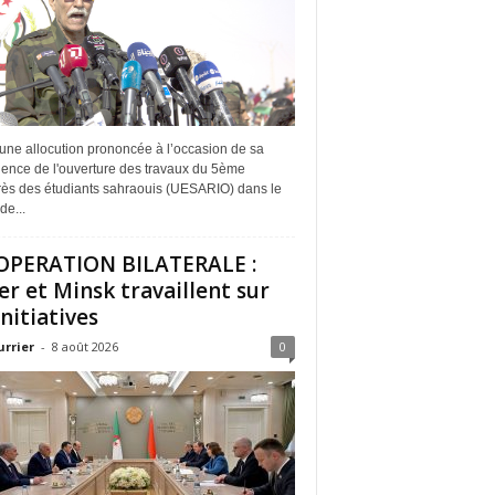
une allocution prononcée à l’occasion de sa
dence de l'ouverture des travaux du 5ème
ès des étudiants sahraouis (UESARIO) dans le
de...
PERATION BILATERALE :
er et Minsk travaillent sur
initiatives
urrier
-
8 août 2026
0