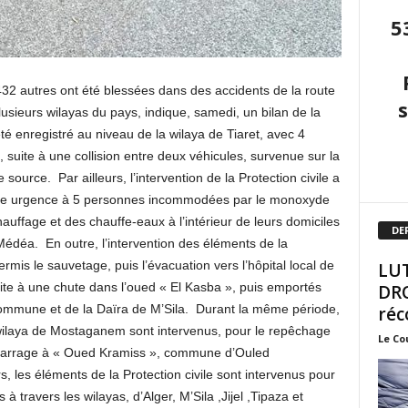
5
2 autres ont été blessées dans des accidents de la route
sieurs wilayas du pays, indique, samedi, un bilan de la
 été enregistré au niveau de la wilaya de Tiaret, avec 4
suite à une collision entre deux véhicules, survenue sur la
urce. Par ailleurs, l’intervention de la Protection civile a
ère urgence à 5 personnes incommodées par le monoxyde
uffage et des chauffe-eaux à l’intérieur de leurs domiciles
DE
Médéa. En outre, l’intervention des éléments de la
ermis le sauvetage, puis l’évacuation vers l’hôpital local de
LUT
ite à une chute dans l’oued « El Kasba », puis emportés
DRO
 commune et de la Daïra de M’Sila. Durant la même période,
réc
a wilaya de Mostaganem sont intervenus, pour le repêchage
Le Co
barrage à « Oued Kramiss », commune d’Ouled
, les éléments de la Protection civile sont intervenus pour
 à travers les wilayas, d’Alger, M’Sila ,Jijel ,Tipaza et