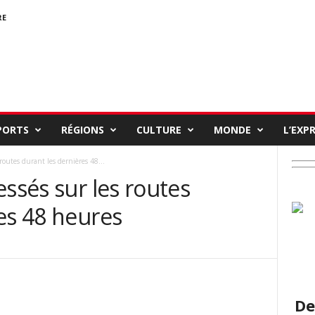
RE
PORTS
RÉGIONS
CULTURE
MONDE
L’EXP
routes durant les dernières 48...
essés sur les routes
es 48 heures
De