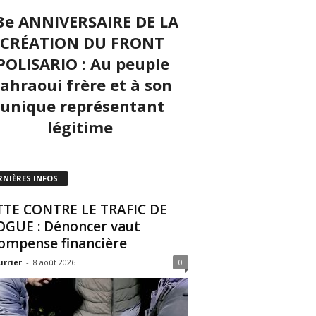
3e ANNIVERSAIRE DE LA
CRÉATION DU FRONT
POLISARIO : Au peuple
sahraoui frère et à son
unique représentant
légitime
RNIÈRES INFOS
TE CONTRE LE TRAFIC DE
GUE : Dénoncer vaut
ompense financière
urrier
-
8 août 2026
0