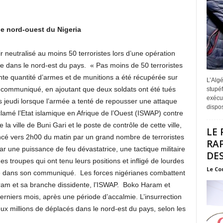
le nord-ouest du Nigeria
 neutralisé au moins 50 terroristes lors d’une opération
e dans le nord-est du pays. « Pas moins de 50 terroristes
ante quantité d’armes et de munitions a été récupérée sur
L’Algé
 communiqué, en ajoutant que deux soldats ont été tués
stupéf
exécut
ués jeudi lorsque l’armée a tenté de repousser une attaque
disposi
amé l’Etat islamique en Afrique de l’Ouest (ISWAP) contre
la ville de Buni Gari et le poste de contrôle de cette ville,
LE 
ancé vers 2h00 du matin par un grand nombre de terroristes
RA
par une puissance de feu dévastatrice, une tactique militaire
DES
des troupes qui ont tenu leurs positions et infligé de lourdes
Le Co
mée dans son communiqué. Les forces nigérianes combattent
ram et sa branche dissidente, l’ISWAP. Boko Haram et
derniers mois, après une période d’accalmie. L’insurrection
deux millions de déplacés dans le nord-est du pays, selon les