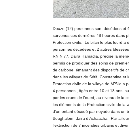
Douze (12) personnes sont décédées et 43
survenus ces dernières 48 heures dans plu
Protection civile. Le bilan le plus lourd a
personnes décédées et 2 autres blessées, 
RN N 77, Daira Hamadia, précise la même so
permis de prodiguer des soins de premi
de carbone, émanant des dispositifs de cha
dans les wilayas de Sétif, Constantine et 
Protection civile de la wilaya de M’Sila a p
4 personnes , âgés entre 10 et 18 ans, su
par les crues de l’oued, au niveau de la
les éléments de la Protection civile de l
d’un enfant décédé par noyade dans un 
Boughalem, daira d’Achaacha. Par ailleurs
l’extinction de 7 incendies urbains et divers