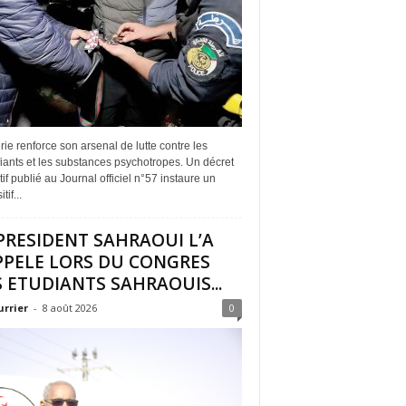
rie renforce son arsenal de lutte contre les
iants et les substances psychotropes. Un décret
if publié au Journal officiel n°57 instaure un
tif...
PRESIDENT SAHRAOUI L’A
PPELE LORS DU CONGRES
 ETUDIANTS SAHRAOUIS...
urrier
-
8 août 2026
0