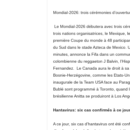
Mondial-2026: trois cérémonies d’ouvertu
Le Mondial-2026 débutera avec trois cér
trois nations organisatrices, le Mexique, 
première Coupe du monde à 48 participan
du Sud dans le stade Azteca de Mexico. 
minutes, annonce la Fifa dans un communi
colombienne du reggaeton J Balvin, l’His
Fernandez. Le Canada aura le droit à sa p
Bosnie-Herzégovine, comme les Etats-Unis
inaugurale de la Team USA face au Para
Bublé sont programmé à Toronto, quand la
brésilienne Anitta se produiront à Los Ang
Hantavirus: six cas confirmés à ce jou
A ce jour, six cas d’hantavirus ont été con