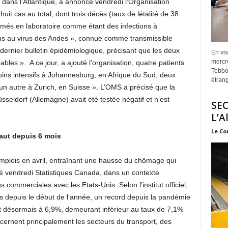
 dans l’Atlantique, a annoncé vendredi l’Organisation
it cas au total, dont trois décès (taux de létalité de 38
irmés en laboratoire comme étant des infections à
dus au virus des Andes », connue comme transmissible
ernier bulletin épidémiologique, précisant que les deux
En vis
mercre
les ». A ce jour, a ajouté l’organisation, quatre patients
Tebbou
soins intensifs à Johannesburg, en Afrique du Sud, deux
étrang
un autre à Zurich, en Suisse ». L’OMS a précisé que la
sseldorf (Allemagne) avait été testée négatif et n’est
SEC
L’A
Le Co
aut depuis 6 mois
plois en avril, entraînant une hausse du chômage qui
cé vendredi Statistiques Canada, dans un contexte
s commerciales avec les Etats-Unis. Selon l’institut officiel,
s depuis le début de l’année, un record depuis la pandémie
t désormais à 6,9%, demeurant inférieur au taux de 7,1%
ernent principalement les secteurs du transport, des