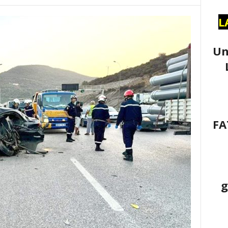
L
Un
FA
g