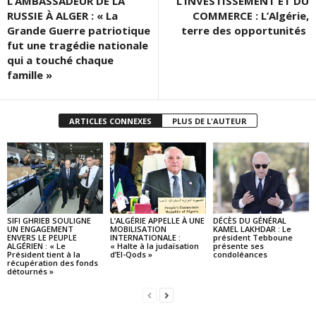
L’AMBASSADEUR DE LA
L’INVESTISSEMENT ET DU
RUSSIE À ALGER : « La
COMMERCE : L’Algérie,
Grande Guerre patriotique
terre des opportunités
fut une tragédie nationale
qui a touché chaque
famille »
ARTICLES CONNEXES
PLUS DE L'AUTEUR
SIFI GHRIEB SOULIGNE
L’ALGÉRIE APPELLE À UNE
DÉCÈS DU GÉNÉRAL
UN ENGAGEMENT
MOBILISATION
KAMEL LAKHDAR : Le
ENVERS LE PEUPLE
INTERNATIONALE :
président Tebboune
ALGÉRIEN : « Le
« Halte à la judaïsation
présente ses
Président tient à la
d’El-Qods »
condoléances
récupération des fonds
détournés »