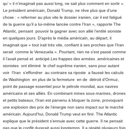
qu’ « il n’imaginait pas aussi long, ne sait plus comment en sortir ».
Le président américain, Donald Trump, ne rêve plus que d’une
chose : « refermer au plus vite le dossier iranien, car il est fatigué
de la guerre qu’il a lui-même lancée contre l’Iran », rapporte The
Atlantic, pensant pouvoir la gagner avec son allié l’entité sioniste
en quelques jours. D’après le média américain, au départ, il
imaginait que « tout irait très vite, confiant à ses proches que l’Iran
serait comme le Venezuela ». Pourtant, rien ne s’est passé comme
il l’avait pensé et anticipé.Les frappes des armées américaines et
sionistes ont éliminé le chef suprême iranien, sans pour autant
voir l’Iran s’effondrer au contraire sa riposte a faussé les calculs
de Washington en plus de la fermeture en de détroit d’Ormuz,
point de passage essentiel pour le pétrole mondial, aux navires
américains et ses alliés. En combinant mines sous-marines, drones
et petits bateaux, l’Iran est parvenu à bloquer la zone, provoquant
une explosion des prix de l’énergie non sans impact sur le marché
américain. Aujourd’hui, Donald Trump veut en finir. The Atlantic
explique que le président s’ennuie avec cette guerre. Il ne pensait
pas que le conflit durerait aussi longtemps. Il a répété plusieurs fois