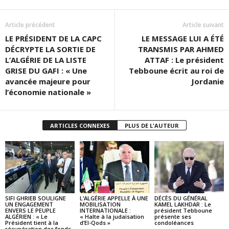
Article précédent
Article suivant
LE PRÉSIDENT DE LA CAPC
LE MESSAGE LUI A ÉTÉ
DÉCRYPTE LA SORTIE DE
TRANSMIS PAR AHMED
L’ALGÉRIE DE LA LISTE
ATTAF : Le président
GRISE DU GAFI : « Une
Tebboune écrit au roi de
avancée majeure pour
Jordanie
l’économie nationale »
ARTICLES CONNEXES
PLUS DE L'AUTEUR
SIFI GHRIEB SOULIGNE
L’ALGÉRIE APPELLE À UNE
DÉCÈS DU GÉNÉRAL
UN ENGAGEMENT
MOBILISATION
KAMEL LAKHDAR : Le
ENVERS LE PEUPLE
INTERNATIONALE :
président Tebboune
ALGÉRIEN : « Le
« Halte à la judaïsation
présente ses
Président tient à la
d’El-Qods »
condoléances
récupération des fonds