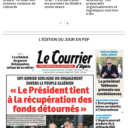
victimes continue de
les journées du théâtre
préparatifs
s’alourdir
universitaire
organisationnels et
logistiques vont bon
train
L'ÉDITION DU JOUR EN PDF