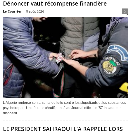
Dénoncer vaut récompense financière
Le Courrier
-
8 août 2026
0
L’Algérie renforce son arsenal de lutte contre les stupéfiants et les substances
psychotropes. Un décret exécutif publié au Journal officiel n°57 instaure un
dispositif...
LE PRESIDENT SAHRAOUI L’A RAPPELE LORS