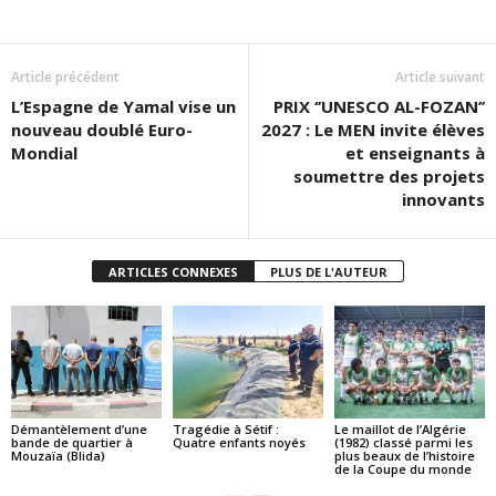
Article précédent
Article suivant
L’Espagne de Yamal vise un
PRIX ‘’UNESCO AL-FOZAN’’
nouveau doublé Euro-
2027 : Le MEN invite élèves
Mondial
et enseignants à
soumettre des projets
innovants
ARTICLES CONNEXES
PLUS DE L'AUTEUR
Démantèlement d’une
Tragédie à Sétif :
Le maillot de l’Algérie
bande de quartier à
Quatre enfants noyés
(1982) classé parmi les
Mouzaïa (Blida)
plus beaux de l’histoire
de la Coupe du monde