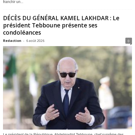
franchir un...
DÉCÈS DU GÉNÉRAL KAMEL LAKHDAR : Le
président Tebboune présente ses
condoléances
Redaction
-
6 août 2026
0
Le président de la République, Abdelmadjid Tebboune, chef suprême des