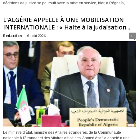
décisions de justice se poursuit avec la mise en service, hier, à Réghaïa,...
L’ALGÉRIE APPELLE À UNE MOBILISATION
INTERNATIONALE : « Halte à la judaïsation...
Redaction
-
6 août 2026
0
Le ministre d'État, ministre des Affaires étrangères, de la Communauté
nationale à l'étranger et des Affaires africaines, Ahmed Attaf, a appelé à une