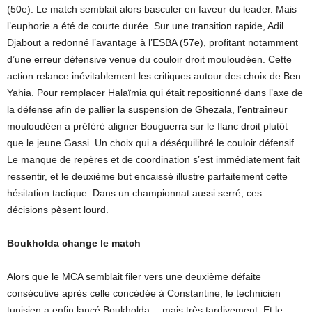
(50e). Le match semblait alors basculer en faveur du leader. Mais
l’euphorie a été de courte durée. Sur une transition rapide, Adil
Djabout a redonné l’avantage à l’ESBA (57e), profitant notamment
d’une erreur défensive venue du couloir droit mouloudéen. Cette
action relance inévitablement les critiques autour des choix de Ben
Yahia. Pour remplacer Halaïmia qui était repositionné dans l’axe de
la défense afin de pallier la suspension de Ghezala, l’entraîneur
mouloudéen a préféré aligner Bouguerra sur le flanc droit plutôt
que le jeune Gassi. Un choix qui a déséquilibré le couloir défensif.
Le manque de repères et de coordination s’est immédiatement fait
ressentir, et le deuxième but encaissé illustre parfaitement cette
hésitation tactique. Dans un championnat aussi serré, ces
décisions pèsent lourd.
Boukholda change le match
Alors que le MCA semblait filer vers une deuxième défaite
consécutive après celle concédée à Constantine, le technicien
tunisien a enfin lancé Boukholda… mais très tardivement. Et le