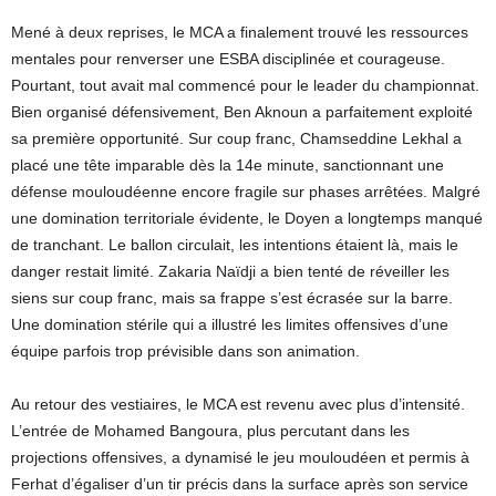
Mené à deux reprises, le MCA a finalement trouvé les ressources
mentales pour renverser une ESBA disciplinée et courageuse.
Pourtant, tout avait mal commencé pour le leader du championnat.
Bien organisé défensivement, Ben Aknoun a parfaitement exploité
sa première opportunité. Sur coup franc, Chamseddine Lekhal a
placé une tête imparable dès la 14e minute, sanctionnant une
défense mouloudéenne encore fragile sur phases arrêtées. Malgré
une domination territoriale évidente, le Doyen a longtemps manqué
de tranchant. Le ballon circulait, les intentions étaient là, mais le
danger restait limité. Zakaria Naïdji a bien tenté de réveiller les
siens sur coup franc, mais sa frappe s’est écrasée sur la barre.
Une domination stérile qui a illustré les limites offensives d’une
équipe parfois trop prévisible dans son animation.
Au retour des vestiaires, le MCA est revenu avec plus d’intensité.
L’entrée de Mohamed Bangoura, plus percutant dans les
projections offensives, a dynamisé le jeu mouloudéen et permis à
Ferhat d’égaliser d’un tir précis dans la surface après son service