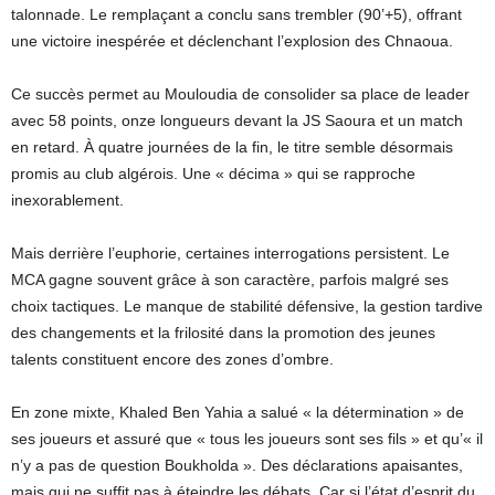
talonnade. Le remplaçant a conclu sans trembler (90’+5), offrant
une victoire inespérée et déclenchant l’explosion des Chnaoua.
Ce succès permet au Mouloudia de consolider sa place de leader
avec 58 points, onze longueurs devant la JS Saoura et un match
en retard. À quatre journées de la fin, le titre semble désormais
promis au club algérois. Une « décima » qui se rapproche
inexorablement.
Mais derrière l’euphorie, certaines interrogations persistent. Le
MCA gagne souvent grâce à son caractère, parfois malgré ses
choix tactiques. Le manque de stabilité défensive, la gestion tardive
des changements et la frilosité dans la promotion des jeunes
talents constituent encore des zones d’ombre.
En zone mixte, Khaled Ben Yahia a salué « la détermination » de
ses joueurs et assuré que « tous les joueurs sont ses fils » et qu’« il
n’y a pas de question Boukholda ». Des déclarations apaisantes,
mais qui ne suffit pas à éteindre les débats. Car si l’état d’esprit du