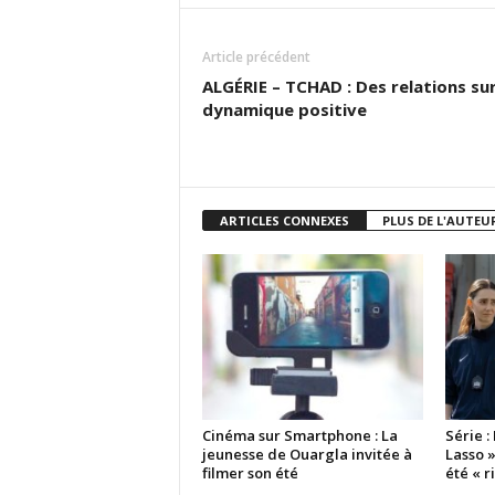
Article précédent
ALGÉRIE – TCHAD : Des relations su
dynamique positive
ARTICLES CONNEXES
PLUS DE L'AUTEU
Cinéma sur Smartphone : La
Série :
jeunesse de Ouargla invitée à
Lasso »
filmer son été
été « r