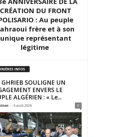
3e ANNIVERSAIRE DE LA
CRÉATION DU FRONT
POLISARIO : Au peuple
sahraoui frère et à son
unique représentant
légitime
RNIÈRES INFOS
I GHRIEB SOULIGNE UN
GAGEMENT ENVERS LE
PLE ALGÉRIEN : « Le...
ction
-
6 août 2026
0