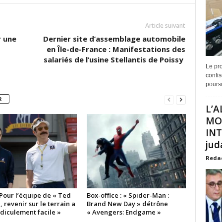
Article suivant
r une
Dernier site d’assemblage automobile
en Île-de-France : Manifestations des
salariés de l’usine Stellantis de Poissy
Le pro
confis
poursu
R
L’A
MO
INT
juda
Reda
 Pour l’équipe de « Ted
Box-office : « Spider-Man :
, revenir sur le terrain a
Brand New Day » détrône
idiculement facile »
« Avengers: Endgame »