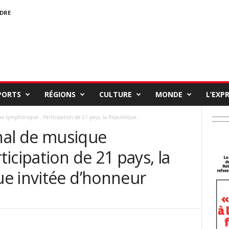
NDRE
PORTS
RÉGIONS
CULTURE
MONDE
L’EXP
ue symphonique : Participation de 21 pays, la République...
onal de musique
icipation de 21 pays, la
e invitée d’honneur