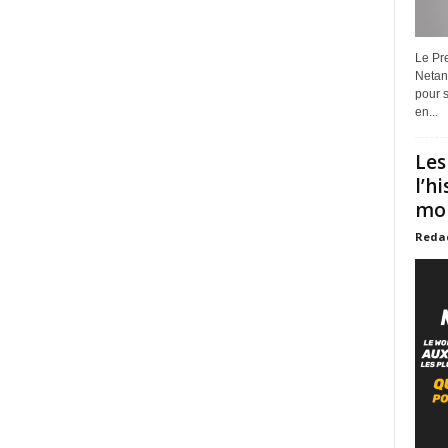
Le Pre
Netan
pour s
en...
Les
l’h
mon
Reda