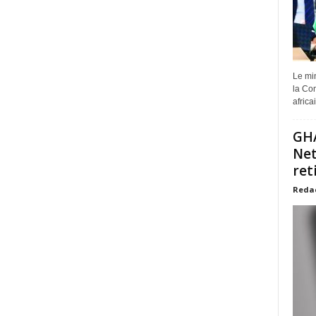
Le min
la Com
africa
GHA
Net
ret
Reda