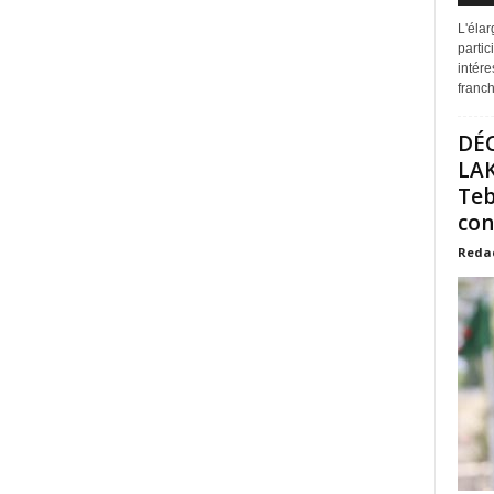
L'éla
partic
intére
franchi
DÉ
LAK
Teb
con
Reda