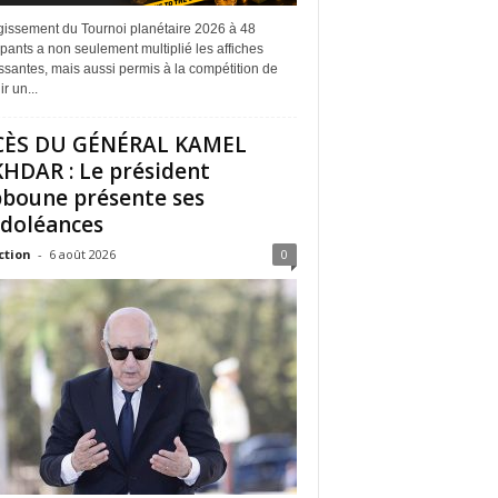
rgissement du Tournoi planétaire 2026 à 48
ipants a non seulement multiplié les affiches
ssantes, mais aussi permis à la compétition de
r un...
CÈS DU GÉNÉRAL KAMEL
HDAR : Le président
boune présente ses
doléances
ction
-
6 août 2026
0