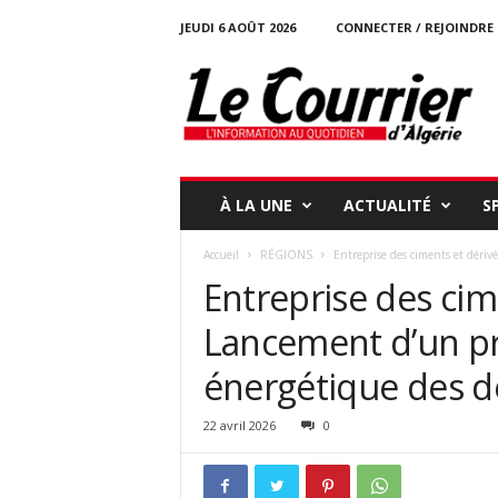
JEUDI 6 AOÛT 2026
CONNECTER / REJOINDRE
l
e
c
o
u
r
r
À LA UNE
ACTUALITÉ
S
i
e
Accueil
RÉGIONS
Entreprise des ciments et dérivé
r
Entreprise des cim
-
d
Lancement d’un pro
a
l
énergétique des 
g
e
r
22 avril 2026
0
i
e
.