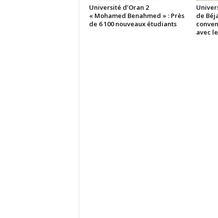
Université d’Oran 2
Univer
« Mohamed Benahmed » : Près
de Béja
de 6 100 nouveaux étudiants
conven
avec l