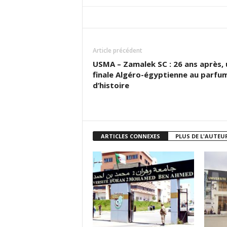
Article précédent
USMA – Zamalek SC : 26 ans après,
finale Algéro-égyptienne au parfu
d’histoire
ARTICLES CONNEXES
PLUS DE L'AUTEU