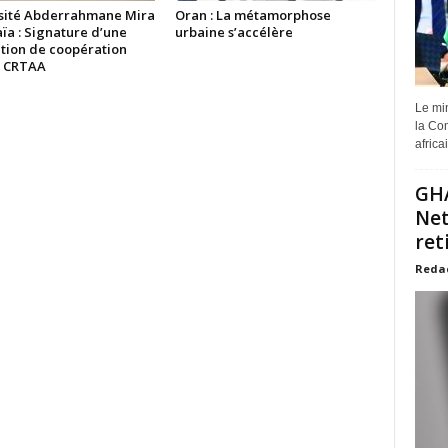
sité Abderrahmane Mira
Oran : La métamorphose
ïa : Signature d’une
urbaine s’accélère
tion de coopération
e CRTAA
Le min
la Com
africa
GHA
Net
ret
Reda