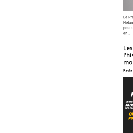
Le Pre
Netan
pour s
en...
Les
l’h
mon
Reda