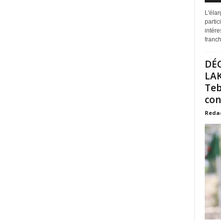
L'éla
partic
intére
franchi
DÉ
LAK
Teb
con
Reda