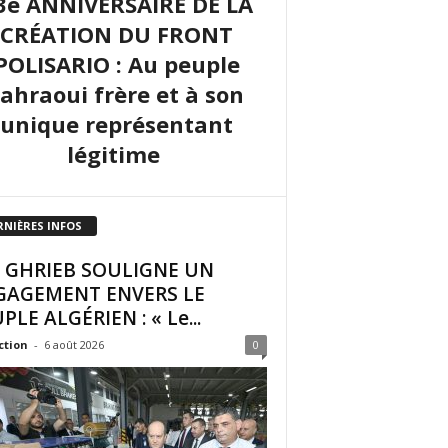
3e ANNIVERSAIRE DE LA
CRÉATION DU FRONT
POLISARIO : Au peuple
sahraoui frère et à son
unique représentant
légitime
RNIÈRES INFOS
I GHRIEB SOULIGNE UN
GAGEMENT ENVERS LE
PLE ALGÉRIEN : « Le...
ction
-
6 août 2026
0