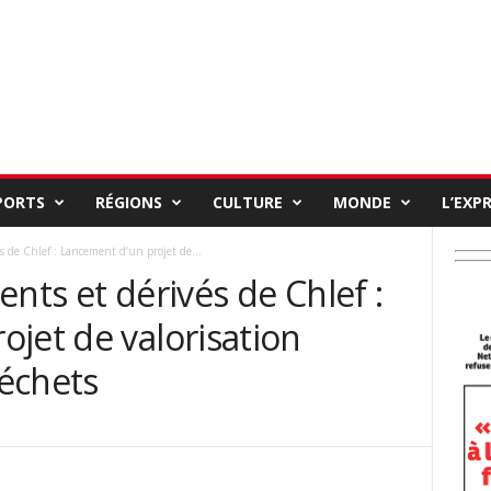
PORTS
RÉGIONS
CULTURE
MONDE
L’EXP
s de Chlef : Lancement d’un projet de...
ents et dérivés de Chlef :
jet de valorisation
déchets