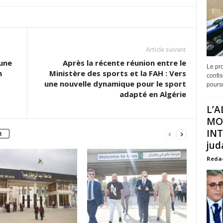
Article suivant
 une
Après la récente réunion entre le
Le pro
m
Ministère des sports et la FAH : Vers
confis
une nouvelle dynamique pour le sport
poursu
adapté en Algérie
L’A
MO
INT
R
juda
Reda