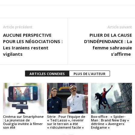
Article précédent
Article suivant
AUCUNE PERSPECTIVE
PILIER DE LA CAUSE
POUR LES NÉGOCIATIONS :
D’INDÉPENDANCE : La
Les Iraniens restent
femme sahraouie
vigilants
s’affirme
ARTICLES CONNEXES
PLUS DE L'AUTEUR
Cinéma sur Smartphone
Série : Pour l’équipe de
Box-office : « Spider-
: La jeunesse de
« Ted Lasso », revenir
Man : Brand New Day »
Ouargla invitée à filmer
sur le terrain a été
détrône « Avengers:
son été
« ridiculement facile »
Endgame »