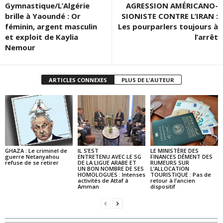
Gymnastique/L’Algérie
AGRESSION AMÉRICANO-
brille à Yaoundé : Or
SIONISTE CONTRE L’IRAN :
féminin, argent masculin
Les pourparlers toujours à
et exploit de Kaylia
l’arrêt
Nemour
ARTICLES CONNEXES
PLUS DE L'AUTEUR
GHAZA : Le criminel de
IL S’EST
LE MINISTÈRE DES
guerre Netanyahou
ENTRETENU AVEC LE SG
FINANCES DÉMENT DES
refuse de se retirer
DE LA LIGUE ARABE ET
RUMEURS SUR
UN BON NOMBRE DE SES
L’ALLOCATION
HOMOLOGUES : Intenses
TOURISTIQUE : Pas de
activités de Attaf à
retour à l’ancien
Amman
dispositif