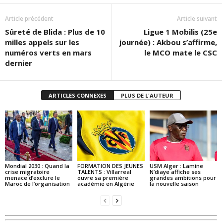
Article précédent
Article suivant
Sûreté de Blida : Plus de 10
Ligue 1 Mobilis (25e
milles appels sur les
journée) : Akbou s’affirme,
numéros verts en mars
le MCO mate le CSC
dernier
ARTICLES CONNEXES
PLUS DE L'AUTEUR
Mondial 2030 : Quand la
FORMATION DES JEUNES
USM Alger : Lamine
crise migratoire
TALENTS : Villarreal
N’diaye affiche ses
menace d’exclure le
ouvre sa première
grandes ambitions pour
Maroc de l’organisation
académie en Algérie
la nouvelle saison