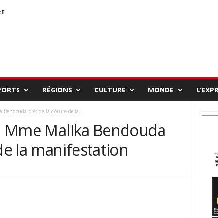
RE
PORTS
RÉGIONS
CULTURE
MONDE
L’EXP
 Bendouda préside la clôture de la...
» : Mme Malika Bendouda
de la manifestation