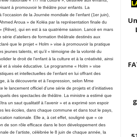
urelle nationale « 7/7 ma culture », destinée aux enfants,
L
visant à promouvoir le théâtre pour enfants. La
à l’occasion de la Journée mondiale de l’enfant (1er juin),
Un
 Ahmed Aroua » de Koléa par la représentation finale du
» (Rêve), qui en est à sa quatrième saison. Lancé en mars
 série d’ateliers de formation théâtrale destinés aux
éclaré que le projet « Holm » vise à promouvoir la pratique
es jeunes talents, et qu’il « témoigne de la volonté du
ider le droit de l’enfant à la culture et à la créativité, ainsi
FA
é et à visée éducative. Le programme « Holm » vise
iques et intellectuelles de l’enfant en lui offrant des
age, à la découverte et à l’expression, selon Mme
e lancement officiel d’une série de projets et d’initiatives
squels des spectacles de théâtre. La ministre a estimé que
g
tra un saut qualitatif à l’avenir » et a exprimé son espoir
utes les écoles, dans chaque commune et dans tout le pays,
cation nationale. Elle a, à cet effet, souligné que « ce
ison de son rôle efficace dans le bon développement des
nale de l’artiste, célébrée le 8 juin de chaque année, la
5