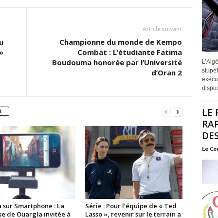
Article suivant
u
Championne du monde de Kempo
»
Combat : L’étudiante Fatima
Boudouma honorée par l’Université
L’Algé
stupéf
d’Oran 2
exécut
disposi
LE 
R
RA
DES
Le Co
 sur Smartphone : La
Série : Pour l’équipe de « Ted
se de Ouargla invitée à
Lasso », revenir sur le terrain a