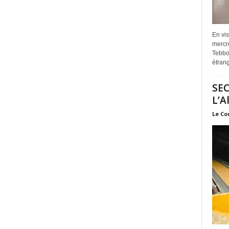
En vis
mercre
Tebbou
étrang
SEC
L’A
Le Co