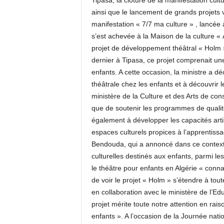
Tipasa, la clôture de la manifestation cult
ainsi que le lancement de grands projets 
manifestation « 7/7 ma culture » , lancée 
s’est achevée à la Maison de la culture «
projet de développement théâtral « Holm 
dernier à Tipasa, ce projet comprenait une
enfants. A cette occasion, la ministre a d
théâtrale chez les enfants et à découvrir l
ministère de la Culture et des Arts de consol
que de soutenir les programmes de qualit
également à développer les capacités artist
espaces culturels propices à l’apprentiss
Bendouda, qui a annoncé dans ce contexte l
culturelles destinés aux enfants, parmi le
le théâtre pour enfants en Algérie « connaî
de voir le projet « Holm » s’étendre à to
en collaboration avec le ministère de l’Edu
projet mérite toute notre attention en ra
enfants ». A l’occasion de la Journée natio