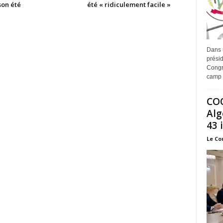
son été
été « ridiculement facile »
Dans 
prési
Congr
camp 
COO
Alg
43 
Le Co