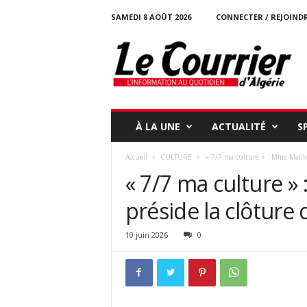
SAMEDI 8 AOÛT 2026
CONNECTER / REJOIND
l
e
c
o
u
r
r
À LA UNE
ACTUALITÉ
S
i
e
Accueil
CULTURE
« 7/7 ma culture » : Mme Malika
r
« 7/7 ma culture 
-
d
préside la clôture 
a
l
g
10 juin 2026
0
e
r
i
e
.