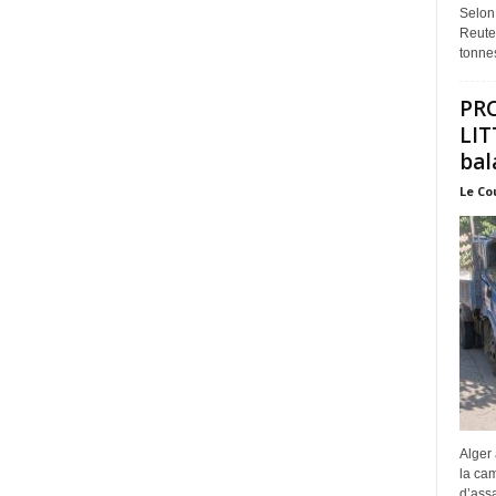
Selon
Reuter
tonnes
PR
LIT
bal
Le Co
Alger 
la ca
d’assa