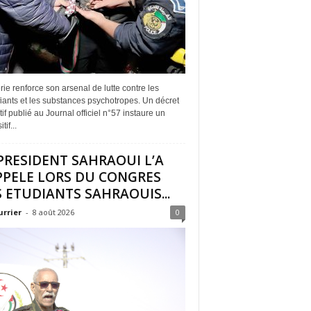
rie renforce son arsenal de lutte contre les
iants et les substances psychotropes. Un décret
if publié au Journal officiel n°57 instaure un
tif...
PRESIDENT SAHRAOUI L’A
PPELE LORS DU CONGRES
 ETUDIANTS SAHRAOUIS...
urrier
-
8 août 2026
0