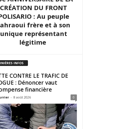
CRÉATION DU FRONT
POLISARIO : Au peuple
sahraoui frère et à son
unique représentant
légitime
RNIÈRES INFOS
TE CONTRE LE TRAFIC DE
GUE : Dénoncer vaut
ompense financière
urrier
-
8 août 2026
0