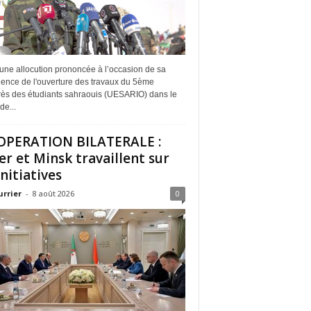
une allocution prononcée à l’occasion de sa
dence de l'ouverture des travaux du 5ème
ès des étudiants sahraouis (UESARIO) dans le
de...
PERATION BILATERALE :
er et Minsk travaillent sur
initiatives
urrier
-
8 août 2026
0