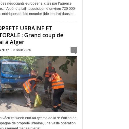
 des négociants européens, cités par l’agence
s, l’Algérie a fait l’acquisition d’environ 720 000
 métriques de blé meunier (blé tendre) dans le...
OPRETE URBAINE ET
TORALE : Grand coup de
ai à Alger
urrier
-
8 août 2026
0
a vécu ce week-end au rythme de la 9ᵉ édition de
mpagne de propreté urbaine, une vaste opération
inissement menée hier et...