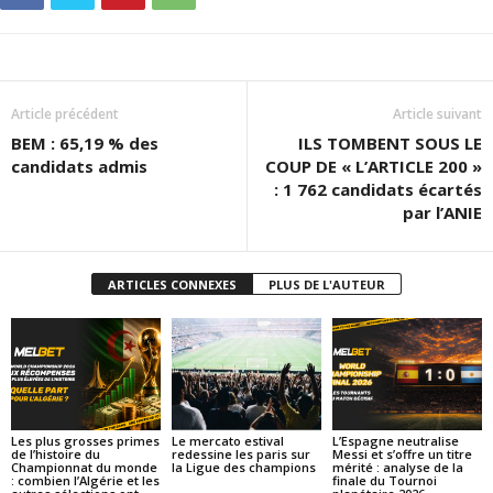
Article précédent
Article suivant
BEM : 65,19 % des
ILS TOMBENT SOUS LE
candidats admis
COUP DE « L’ARTICLE 200 »
: 1 762 candidats écartés
par l’ANIE
ARTICLES CONNEXES
PLUS DE L'AUTEUR
Les plus grosses primes
Le mercato estival
L’Espagne neutralise
de l’histoire du
redessine les paris sur
Messi et s’offre un titre
Championnat du monde
la Ligue des champions
mérité : analyse de la
: combien l’Algérie et les
finale du Tournoi