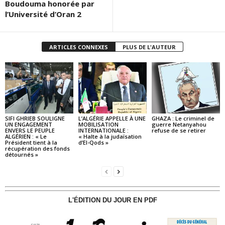
Boudouma honorée par
l’Université d’Oran 2
ARTICLES CONNEXES
PLUS DE L'AUTEUR
SIFI GHRIEB SOULIGNE
L’ALGÉRIE APPELLE À UNE
GHAZA : Le criminel de
UN ENGAGEMENT
MOBILISATION
guerre Netanyahou
ENVERS LE PEUPLE
INTERNATIONALE :
refuse de se retirer
ALGÉRIEN : « Le
« Halte à la judaïsation
Président tient à la
d’El-Qods »
récupération des fonds
détournés »
L'ÉDITION DU JOUR EN PDF