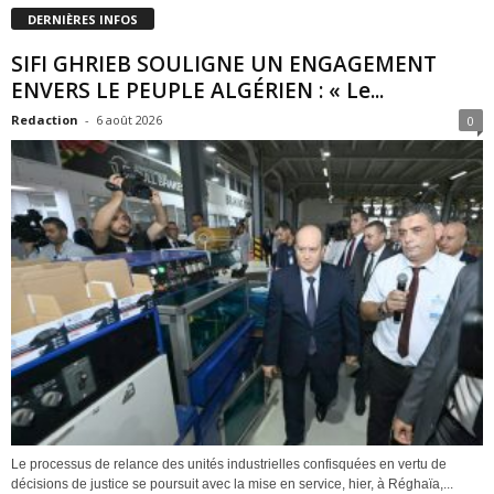
DERNIÈRES INFOS
SIFI GHRIEB SOULIGNE UN ENGAGEMENT
ENVERS LE PEUPLE ALGÉRIEN : « Le...
Redaction
-
6 août 2026
0
Le processus de relance des unités industrielles confisquées en vertu de
décisions de justice se poursuit avec la mise en service, hier, à Réghaïa,...