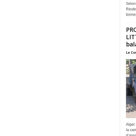
Selon
Reuter
tonnes
PR
LIT
bal
Le Co
Alger 
la ca
d’assa