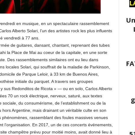
L
Un
é vendredi en musique, en un spectaculaire rassemblement
los Alberto Solari, l’un des artistes rock les plus influents
é vendredi à 77 ans.
armée de guitares, dansant, chantant, reprenant des tubes
ahi la Place de Mai au coeur de la capitale, en une sorte
ste. Des rassemblements similaires ont eu lieu dans
FA
ons locales Solari, qui souffrait de la maladie de Parkinson,
domicile de Parque Leloir, à 33 km de Buenos Aires,
othèse initiale du parquet. A travers ses groupes
 y sus Redonditos de Ricota » — ou en solo, Carlos Alberto
nées 70 un rock électrique, nerveux, saturé, aux textes
g
e sociale, du consumérisme, de l’establishment ou de la
 hors Argentine, mais drainant un véritable culte en son
rts phénomènes, rassemblant des foules massives venues
nt l’organisation. En 2017, un de ces concerts événements,
5
ite champêtre prévu pour moitié moins, avait donné lieu à