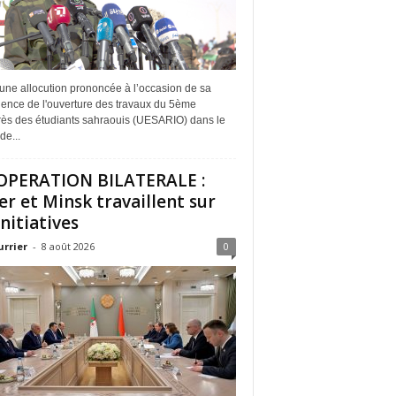
une allocution prononcée à l’occasion de sa
dence de l'ouverture des travaux du 5ème
ès des étudiants sahraouis (UESARIO) dans le
de...
PERATION BILATERALE :
er et Minsk travaillent sur
initiatives
urrier
-
8 août 2026
0