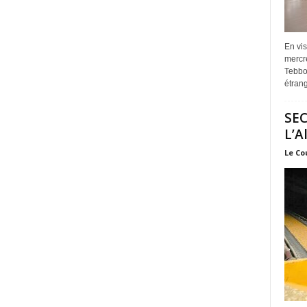
En vis
mercre
Tebbou
étrang
SEC
L’A
Le Co