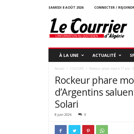
SAMEDI 8 AOÛT 2026
CONNECTER / REJOIND
l
e
c
o
u
r
r
À LA UNE
ACTUALITÉ
S
i
e
Accueil
CULTURE
Rockeur phare mort à 77 ans : De
r
Rockeur phare mort
-
d
d’Argentins saluen
a
l
Solari
g
e
r
8 juin 2026
0
i
e
.