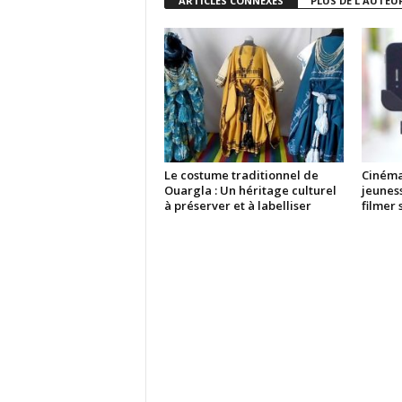
ARTICLES CONNEXES
PLUS DE L'AUTEU
Le costume traditionnel de
Cinéma
Ouargla : Un héritage culturel
jeunes
à préserver et à labelliser
filmer 