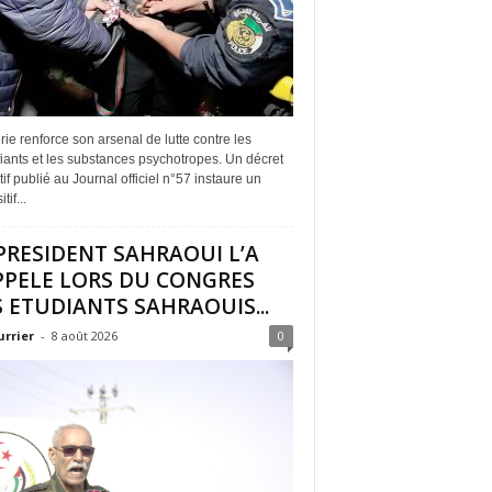
rie renforce son arsenal de lutte contre les
iants et les substances psychotropes. Un décret
if publié au Journal officiel n°57 instaure un
tif...
PRESIDENT SAHRAOUI L’A
PPELE LORS DU CONGRES
 ETUDIANTS SAHRAOUIS...
urrier
-
8 août 2026
0