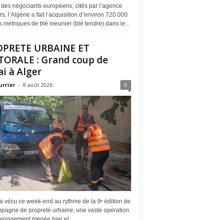
 des négociants européens, cités par l’agence
s, l’Algérie a fait l’acquisition d’environ 720 000
 métriques de blé meunier (blé tendre) dans le...
OPRETE URBAINE ET
TORALE : Grand coup de
ai à Alger
urrier
-
8 août 2026
0
a vécu ce week-end au rythme de la 9ᵉ édition de
mpagne de propreté urbaine, une vaste opération
inissement menée hier et...