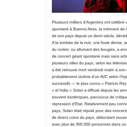
Plusieurs milliers d’Argentins ont celébr
spontané à Buenos Aires, la mémoire de Car
de son pays depuis un demi-siècle, décéd
A la tombée de la nuit, une foule dense, 
du rocker, ou allumant des bougies, a env
de concert géant spontané mais sans arti
plusieurs villes du pays, selon les télévisi
a été retrouvé mort vendredi matin à son 
probablement victime d’un AVC selon l’hyp
successifs — le plus connu « Patricio Rey
« el Indio » Solari a diffusé depuis les an
souvent ésotériques, parcourus de critiqu
répression d’Etat. Relativement peu connu
pays, Solari était réputé pour des conce
de divers coins du pays, débordant souve
avec plus de 300.000 personnes dans un s