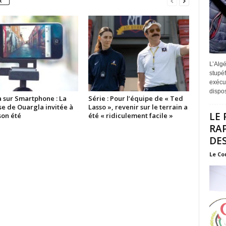
R
L’Algé
stupéf
exécut
disposi
 sur Smartphone : La
Série : Pour l’équipe de « Ted
se de Ouargla invitée à
Lasso », revenir sur le terrain a
LE 
son été
été « ridiculement facile »
RA
DES
Le Co