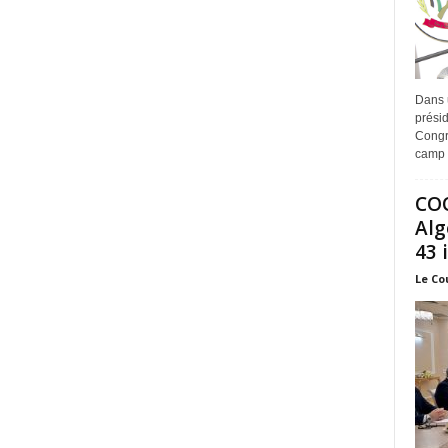
Dans 
prési
Congr
camp 
COO
Alg
43 
Le Co