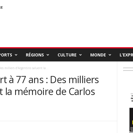
RE
PORTS
RÉGIONS
CULTURE
MONDE
L’EXP
s milliers d’Argentins saluent la...
 à 77 ans : Des milliers
t la mémoire de Carlos