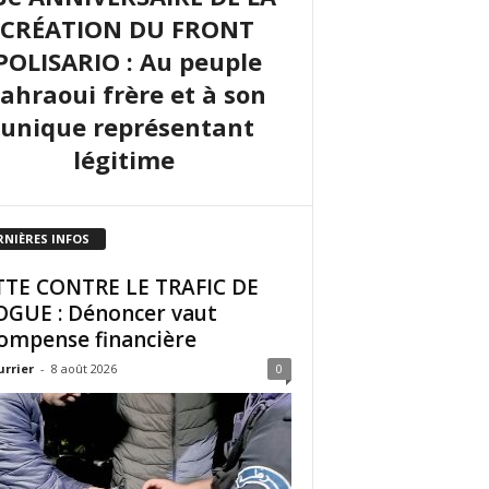
CRÉATION DU FRONT
POLISARIO : Au peuple
sahraoui frère et à son
unique représentant
légitime
RNIÈRES INFOS
TE CONTRE LE TRAFIC DE
GUE : Dénoncer vaut
ompense financière
urrier
-
8 août 2026
0