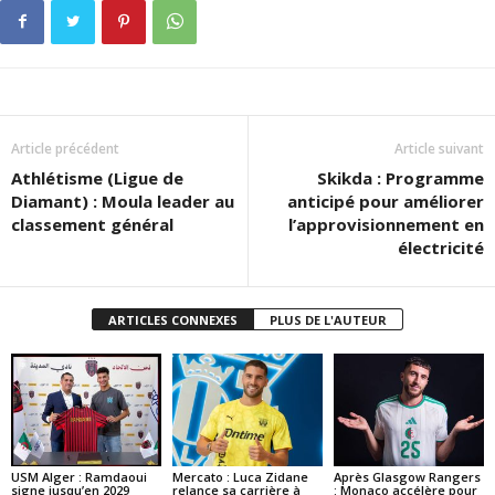
Article précédent
Article suivant
Athlétisme (Ligue de
Skikda : Programme
Diamant) : Moula leader au
anticipé pour améliorer
classement général
l’approvisionnement en
électricité
ARTICLES CONNEXES
PLUS DE L'AUTEUR
USM Alger : Ramdaoui
Mercato : Luca Zidane
Après Glasgow Rangers
signe jusqu’en 2029
relance sa carrière à
: Monaco accélère pour