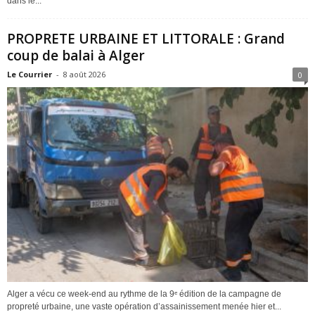
dans le...
PROPRETE URBAINE ET LITTORALE : Grand
coup de balai à Alger
Le Courrier
-
8 août 2026
0
Alger a vécu ce week-end au rythme de la 9ᵉ édition de la campagne de
propreté urbaine, une vaste opération d’assainissement menée hier et...