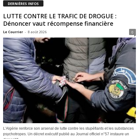
DERNIÈRES INFOS
LUTTE CONTRE LE TRAFIC DE DROGUE :
Dénoncer vaut récompense financière
Le Courrier
-
8 août 2026
0
L’Algérie renforce son arsenal de lutte contre les stupéfiants et les substances
psychotropes. Un décret exécutif publié au Journal officiel n°57 instaure un