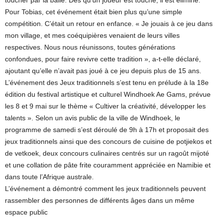
toucher par la balle. Dès qu’un joueur est touché, il est éliminé.
Pour Tobias, cet événement était bien plus qu’une simple
compétition. C’était un retour en enfance. « Je jouais à ce jeu dans
mon village, et mes coéquipières venaient de leurs villes
respectives. Nous nous réunissons, toutes générations
confondues, pour faire revivre cette tradition », a-t-elle déclaré,
ajoutant qu’elle n’avait pas joué à ce jeu depuis plus de 15 ans.
L’événement des Jeux traditionnels s’est tenu en prélude à la 18e
édition du festival artistique et culturel Windhoek Ae Gams, prévue
les 8 et 9 mai sur le thème « Cultiver la créativité, développer les
talents ». Selon un avis public de la ville de Windhoek, le
programme de samedi s’est déroulé de 9h à 17h et proposait des
jeux traditionnels ainsi que des concours de cuisine de potjiekos et
de vetkoek, deux concours culinaires centrés sur un ragoût mijoté
et une collation de pâte frite couramment appréciée en Namibie et
dans toute l’Afrique australe.
L’événement a démontré comment les jeux traditionnels peuvent
rassembler des personnes de différents âges dans un même
espace public