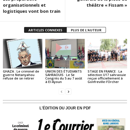
organisationnels et
théâtre « Fissam »
logistiques vont bon train
ARTICLES CONNEXES
PLUS DE L'AUTEUR
GHAZA : Le criminel de
UNION DES ÉTUDIANTS
STAGE EN FRANCE : La
guerre Netanyahou
SAHRAOUIS : Le 5e
sélection U17 sahraouie
refuse de se retirer
Congrès du 5 au 7 août
reçue officiellement à
à El-Ayoun
Gonfreville-l’Orcher
L'ÉDITION DU JOUR EN PDF