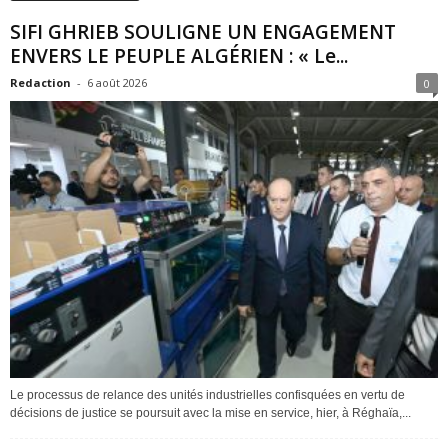
SIFI GHRIEB SOULIGNE UN ENGAGEMENT
ENVERS LE PEUPLE ALGÉRIEN : « Le...
Redaction
-
6 août 2026
0
Le processus de relance des unités industrielles confisquées en vertu de
décisions de justice se poursuit avec la mise en service, hier, à Réghaïa,...