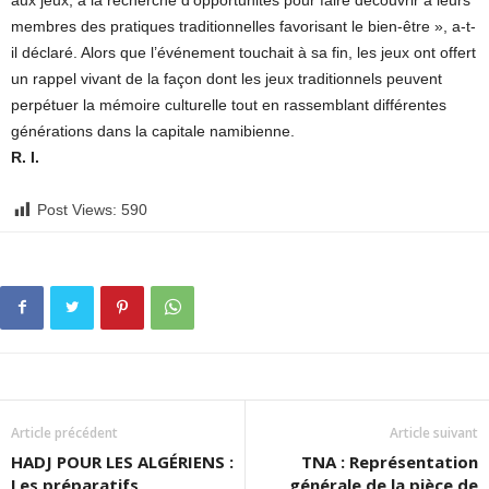
aux jeux, à la recherche d’opportunités pour faire découvrir à leurs
membres des pratiques traditionnelles favorisant le bien-être », a-t-
il déclaré. Alors que l’événement touchait à sa fin, les jeux ont offert
un rappel vivant de la façon dont les jeux traditionnels peuvent
perpétuer la mémoire culturelle tout en rassemblant différentes
générations dans la capitale namibienne.
R. I.
Post Views:
590
Article précédent
Article suivant
HADJ POUR LES ALGÉRIENS :
TNA : Représentation
Les préparatifs
générale de la pièce de