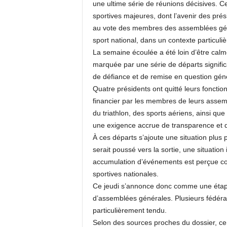
une ultime série de réunions décisives. C
sportives majeures, dont l’avenir des pré
au vote des membres des assemblées gén
sport national, dans un contexte particuli
La semaine écoulée a été loin d’être calme
marquée par une série de départs significat
de défiance et de remise en question géné
Quatre présidents ont quitté leurs fonctions
financier par les membres de leurs assem
du triathlon, des sports aériens, ainsi qu
une exigence accrue de transparence et d
À ces départs s’ajoute une situation plus p
serait poussé vers la sortie, une situation i
accumulation d’événements est perçue comm
sportives nationales.
Ce jeudi s’annonce donc comme une étape
d’assemblées générales. Plusieurs fédérat
particulièrement tendu.
Selon des sources proches du dossier, cert