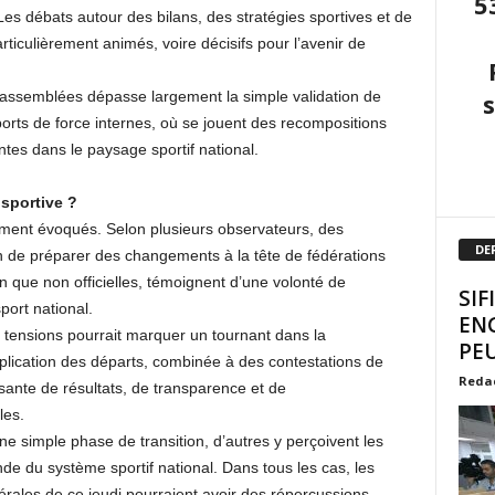
5
es débats autour des bilans, des stratégies sportives et de
articulièrement animés, voire décisifs pour l’avenir de
es assemblées dépasse largement la simple validation de
ports de force internes, où se jouent des recompositions
ntes dans le paysage sportif national.
sportive ?
ent évoqués. Selon plusieurs observateurs, des
DE
fin de préparer des changements à la tête de fédérations
 que non officielles, témoignent d’une volonté de
SIF
port national.
EN
tensions pourrait marquer un tournant dans la
PEU
plication des départs, combinée à des contestations de
Reda
sante de résultats, de transparence et de
les.
e simple phase de transition, d’autres y perçoivent les
de du système sportif national. Dans tous les cas, les
rales de ce jeudi pourraient avoir des répercussions