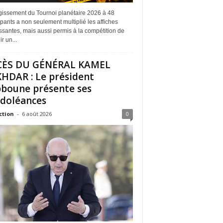
rgissement du Tournoi planétaire 2026 à 48
ipants a non seulement multiplié les affiches
ssantes, mais aussi permis à la compétition de
r un...
CÈS DU GÉNÉRAL KAMEL
HDAR : Le président
boune présente ses
doléances
ction
-
6 août 2026
0