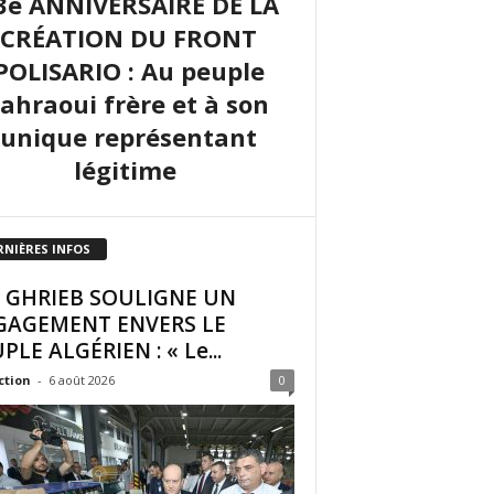
3e ANNIVERSAIRE DE LA
CRÉATION DU FRONT
POLISARIO : Au peuple
sahraoui frère et à son
unique représentant
légitime
RNIÈRES INFOS
I GHRIEB SOULIGNE UN
GAGEMENT ENVERS LE
PLE ALGÉRIEN : « Le...
ction
-
6 août 2026
0