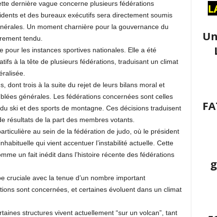
ette dernière vague concerne plusieurs fédérations
L
sidents et des bureaux exécutifs sera directement soumis
érales. Un moment charnière pour la gouvernance du
Un
èrement tendu.
 pour les instances sportives nationales. Elle a été
ifs à la tête de plusieurs fédérations, traduisant un climat
ralisée.
, dont trois à la suite du rejet de leurs bilans moral et
blées générales. Les fédérations concernées sont celles
FA
e du ski et des sports de montagne. Ces décisions traduisent
e résultats de la part des membres votants.
articulière au sein de la fédération de judo, où le président
nhabituelle qui vient accentuer l’instabilité actuelle. Cette
e un fait inédit dans l’histoire récente des fédérations
g
 cruciale avec la tenue d’un nombre important
ions sont concernées, et certaines évoluent dans un climat
aines structures vivent actuellement “sur un volcan”, tant