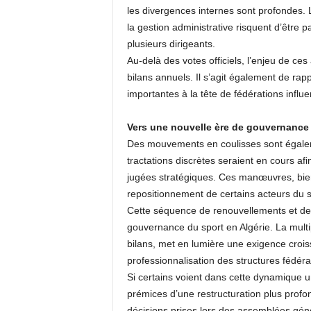
les divergences internes sont profondes. L
la gestion administrative risquent d’être p
plusieurs dirigeants.
Au-delà des votes officiels, l’enjeu de c
bilans annuels. Il s’agit également de rap
importantes à la tête de fédérations influe
Vers une nouvelle ère de gouvernance 
Des mouvements en coulisses sont égalem
tractations discrètes seraient en cours a
jugées stratégiques. Ces manœuvres, bien
repositionnement de certains acteurs du s
Cette séquence de renouvellements et de 
gouvernance du sport en Algérie. La multi
bilans, met en lumière une exigence crois
professionnalisation des structures fédéra
Si certains voient dans cette dynamique un
prémices d’une restructuration plus profon
décisions prises lors des assemblées géné