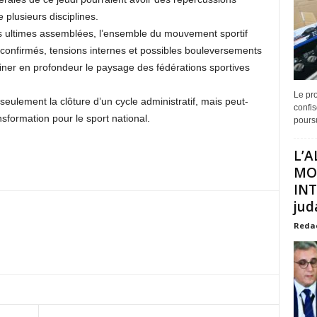
e plusieurs disciplines.
es ultimes assemblées, l’ensemble du mouvement sportif
s confirmés, tensions internes et possibles bouleversements
siner en profondeur le paysage des fédérations sportives
Le pro
ulement la clôture d’un cycle administratif, mais peut-
confis
sformation pour le sport national.
poursu
L’A
MO
INT
juda
Reda