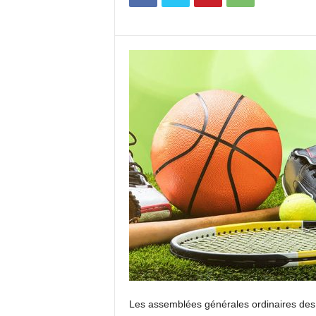
c
o
m
Les assemblées générales ordinaires des f