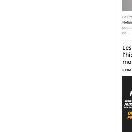
Le Pre
Netan
pour s
en...
Les
l’h
mon
Reda