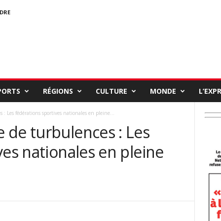
NDRE
PORTS
RÉGIONS
CULTURE
MONDE
L’EXP
: Les fédérations sportives nationales en pleine...
 de turbulences : Les
ves nationales en pleine