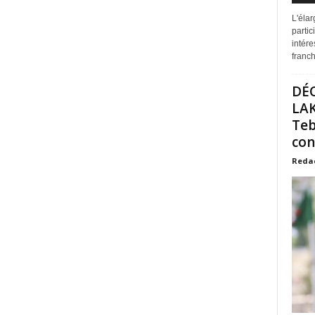
L'éla
partic
intére
franchi
DÉ
LAK
Teb
con
Reda