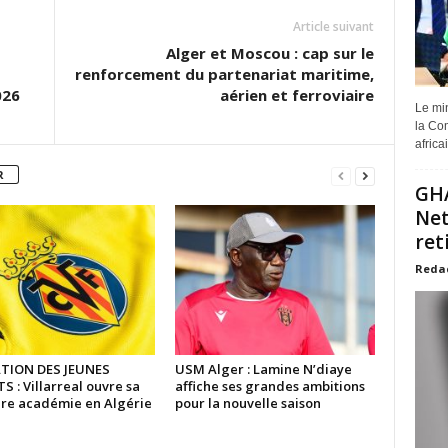
Article suivant
Alger et Moscou : cap sur le
renforcement du partenariat maritime,
2026
aérien et ferroviaire
Le min
la Com
africa
R
GHA
Net
ret
Reda
TION DES JEUNES
USM Alger : Lamine N’diaye
 : Villarreal ouvre sa
affiche ses grandes ambitions
re académie en Algérie
pour la nouvelle saison