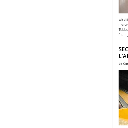
En vis
mercre
Tebbou
étrang
SEC
L’A
Le Co