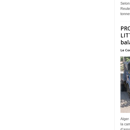
Selon
Reuter
tonnes
PR
LIT
bal
Le Co
Alger 
la ca
d’assa