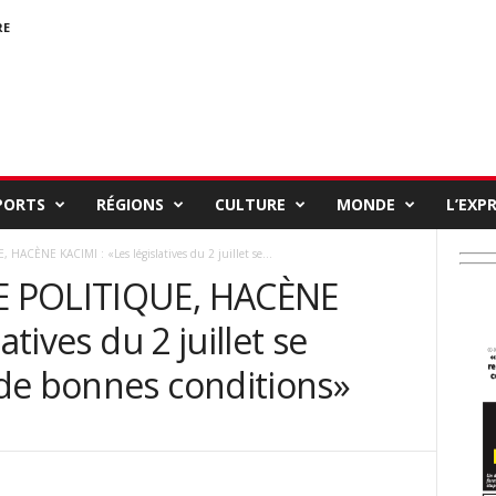
RE
PORTS
RÉGIONS
CULTURE
MONDE
L’EXP
ACÈNE KACIMI : «Les législatives du 2 juillet se...
E POLITIQUE, HACÈNE
atives du 2 juillet se
de bonnes conditions»