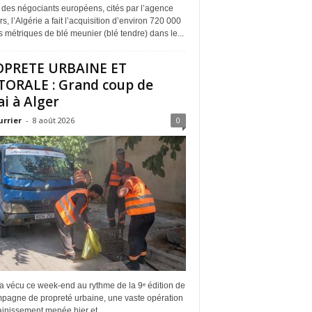
 des négociants européens, cités par l’agence
s, l’Algérie a fait l’acquisition d’environ 720 000
 métriques de blé meunier (blé tendre) dans le...
OPRETE URBAINE ET
TORALE : Grand coup de
ai à Alger
urrier
-
8 août 2026
0
a vécu ce week-end au rythme de la 9ᵉ édition de
mpagne de propreté urbaine, une vaste opération
inissement menée hier et...