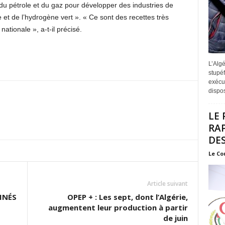
n du pétrole et du gaz pour développer des industries de
 et de l’hydrogène vert ». « Ce sont des recettes très
ationale », a-t-il précisé.
L’Algé
stupéf
exécut
disposi
LE 
RA
DES
Le Co
Article suivant
INÉS
OPEP + : Les sept, dont l’Algérie,
augmentent leur production à partir
de juin