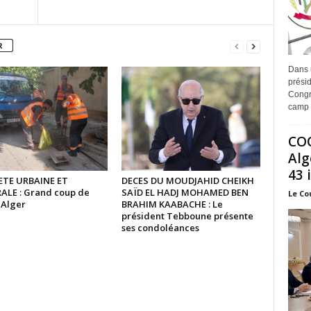
R
Dans 
prési
Congr
camp 
COO
Alg
43 
TE URBAINE ET
DECES DU MOUDJAHID CHEIKH
ALE : Grand coup de
SAÏD EL HADJ MOHAMED BEN
Le Co
à Alger
BRAHIM KAABACHE : Le
président Tebboune présente
ses condoléances