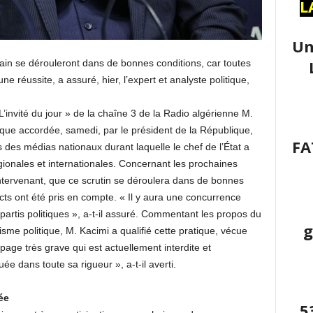
L
Un
ochain se dérouleront dans de bonnes conditions, car toutes
une réussite, a assuré, hier, l’expert et analyste politique,
L’invité du jour » de la chaîne 3 de la Radio algérienne M.
ique accordée, samedi, par le président de la République,
FA
des médias nationaux durant laquelle le chef de l’État a
gionales et internationales. Concernant les prochaines
l’intervenant, que ce scrutin se déroulera dans de bonnes
cts ont été pris en compte. « Il y aura une concurrence
 partis politiques », a-t-il assuré. Commentant les propos du
g
e politique, M. Kacimi a qualifié cette pratique, vécue
rapage très grave qui est actuellement interdite et
uée dans toute sa rigueur », a-t-il averti.
ée
5