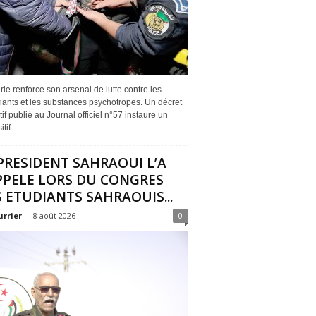
rie renforce son arsenal de lutte contre les
iants et les substances psychotropes. Un décret
if publié au Journal officiel n°57 instaure un
tif...
PRESIDENT SAHRAOUI L’A
PPELE LORS DU CONGRES
 ETUDIANTS SAHRAOUIS...
urrier
-
8 août 2026
0