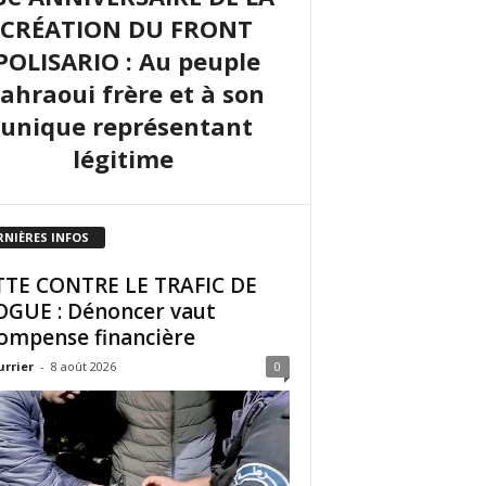
CRÉATION DU FRONT
POLISARIO : Au peuple
sahraoui frère et à son
unique représentant
légitime
RNIÈRES INFOS
TE CONTRE LE TRAFIC DE
GUE : Dénoncer vaut
ompense financière
urrier
-
8 août 2026
0