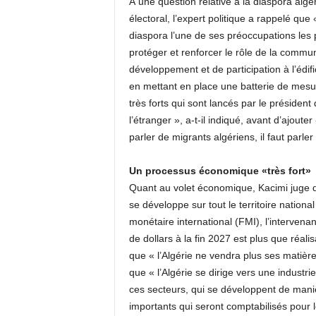
À une question relative à la diaspora algé
électoral, l’expert politique a rappelé que
diaspora l’une de ses préoccupations les pl
protéger et renforcer le rôle de la commu
développement et de participation à l’édif
en mettant en place une batterie de mesur
très forts qui sont lancés par le préside
l’étranger », a-t-il indiqué, avant d’ajouter
parler de migrants algériens, il faut parle
Un processus économique «très fort»
Quant au volet économique, Kacimi juge qu
se développe sur tout le territoire nationa
monétaire international (FMI), l’intervenan
de dollars à la fin 2027 est plus que réal
que « l’Algérie ne vendra plus ses matières
que « l’Algérie se dirige vers une indust
ces secteurs, qui se développent de maniè
importants qui seront comptabilisés pour l