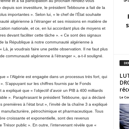
rienne et à sa participation au prochain rendez-vous
 « depuis son investiture, le président Tebboune a fait de la
us importantes ». Selon lui, « le chef de l’État souhaite
nauté algérienne à l’étranger et ses missions en matière de
ication nationale, et ce, en lui accordant plus de moyens et
es devant faciliter cette tâche ». « Ce sont des signaux
nt de la République à notre communauté algérienne à
 « Là, je voudrais faire une petite observation. Il ne faut plus
r de communauté algérienne à l’étranger », a-t-il souligné.
DE
LUT
e « l’Algérie est engagée dans un processus très fort, qui
DRO
l ». S’appuyant sur les chiffres fournis par le Fonds
réc
t a expliqué que « l’objectif d’avoir un PIB à 400 milliards
Le Co
isable ». Paraphrasant le président Tebboune, qui a déclaré
 premières à l’état brut », l’invité de la chaîne 3 a expliqué
rie manufacturière, pétrochimique et pharmaceutique. Tous
re croissante et exponentielle, sont des revenus
e Trésor public ». En outre, l’intervenant révèle que «