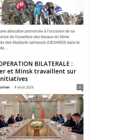
une allocution prononcée à l’occasion de sa
dence de l'ouverture des travaux du 5ème
ès des étudiants sahraouis (UESARIO) dans le
de...
PERATION BILATERALE :
er et Minsk travaillent sur
initiatives
urrier
-
8 août 2026
0