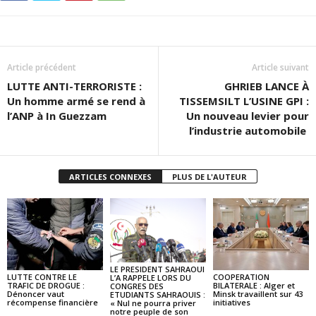
Article précédent
Article suivant
LUTTE ANTI-TERRORISTE :
GHRIEB LANCE À
Un homme armé se rend à
TISSEMSILT L’USINE GPI :
l’ANP à In Guezzam
Un nouveau levier pour
l’industrie automobile
ARTICLES CONNEXES
PLUS DE L'AUTEUR
LE PRESIDENT SAHRAOUI
LUTTE CONTRE LE
COOPERATION
L’A RAPPELE LORS DU
TRAFIC DE DROGUE :
BILATERALE : Alger et
CONGRES DES
Dénoncer vaut
Minsk travaillent sur 43
ETUDIANTS SAHRAOUIS :
récompense financière
initiatives
« Nul ne pourra priver
notre peuple de son