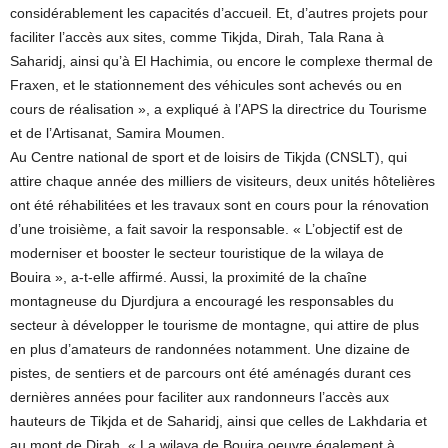
considérablement les capacités d’accueil. Et, d’autres projets pour
faciliter l’accès aux sites, comme Tikjda, Dirah, Tala Rana à
Saharidj, ainsi qu’à El Hachimia, ou encore le complexe thermal de
Fraxen, et le stationnement des véhicules sont achevés ou en
cours de réalisation », a expliqué à l’APS la directrice du Tourisme
et de l’Artisanat, Samira Moumen.
Au Centre national de sport et de loisirs de Tikjda (CNSLT), qui
attire chaque année des milliers de visiteurs, deux unités hôtelières
ont été réhabilitées et les travaux sont en cours pour la rénovation
d’une troisième, a fait savoir la responsable. « L’objectif est de
moderniser et booster le secteur touristique de la wilaya de
Bouira », a-t-elle affirmé. Aussi, la proximité de la chaîne
montagneuse du Djurdjura a encouragé les responsables du
secteur à développer le tourisme de montagne, qui attire de plus
en plus d’amateurs de randonnées notamment. Une dizaine de
pistes, de sentiers et de parcours ont été aménagés durant ces
dernières années pour faciliter aux randonneurs l’accès aux
hauteurs de Tikjda et de Saharidj, ainsi que celles de Lakhdaria et
au mont de Dirah. « La wilaya de Bouira oeuvre également à