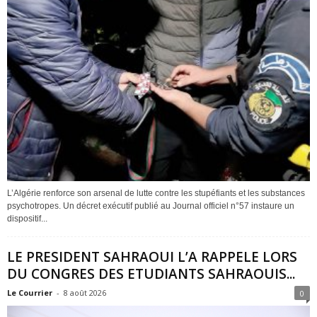
L’Algérie renforce son arsenal de lutte contre les stupéfiants et les substances
psychotropes. Un décret exécutif publié au Journal officiel n°57 instaure un
dispositif...
LE PRESIDENT SAHRAOUI L’A RAPPELE LORS
DU CONGRES DES ETUDIANTS SAHRAOUIS...
Le Courrier
-
8 août 2026
0