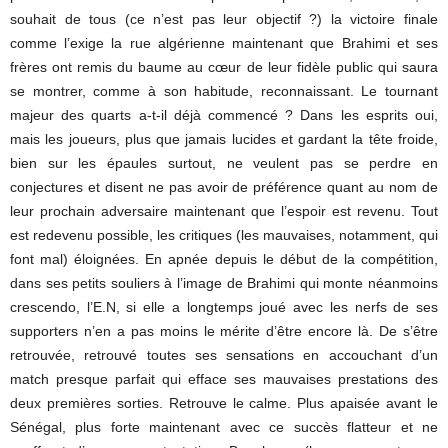
souhait de tous (ce n’est pas leur objectif ?) la victoire finale
comme l’exige la rue algérienne maintenant que Brahimi et ses
frères ont remis du baume au cœur de leur fidèle public qui saura
se montrer, comme à son habitude, reconnaissant. Le tournant
majeur des quarts a-t-il déjà commencé ? Dans les esprits oui,
mais les joueurs, plus que jamais lucides et gardant la tête froide,
bien sur les épaules surtout, ne veulent pas se perdre en
conjectures et disent ne pas avoir de préférence quant au nom de
leur prochain adversaire maintenant que l’espoir est revenu. Tout
est redevenu possible, les critiques (les mauvaises, notamment, qui
font mal) éloignées. En apnée depuis le début de la compétition,
dans ses petits souliers à l’image de Brahimi qui monte néanmoins
crescendo, l’E.N, si elle a longtemps joué avec les nerfs de ses
supporters n’en a pas moins le mérite d’être encore là. De s’être
retrouvée, retrouvé toutes ses sensations en accouchant d’un
match presque parfait qui efface ses mauvaises prestations des
deux premières sorties. Retrouve le calme. Plus apaisée avant le
Sénégal, plus forte maintenant avec ce succès flatteur et ne