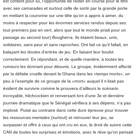
est content pour lui, l’opportunité de rester en course pour le titre
avec ses camarades et surtout celle de sortir par la grande porte
en mettant la couronne sur une tête qu’on a appris à aimer, du
moins à respecter pour les énormes services rendus depuis ses
tout premiers pas en vert, alors que tout le monde priait pour un
passage au second tour) Bougherra. Ils étaient beaux, unis,
solidaires, sans peur et sans reproches. Ont fait ce qu’il fallait, en
balayant les doutes d’entrée de jeu. En faisant leur boulot
correctement. En répondant, et de quelle manière, à toutes les
rumeurs les donnant pour désunis. Le groupe, évidemment affecté
par la défaite cruelle devant le Ghana dans les «temps morts», un
peu à l’exemple de ce groupe de la «mort» auquel il n’était pas
évident de survivre comme le prouvera d’ailleurs le scénario
incroyable, hitchcockien et renversant lors d’une 3e et dernière
journée dramatique que le Sénégal vérifiera à ses dépens, n’a pas
implosé. Puisé au contraire dans cette dure épreuve pour trouver
les ressources mentales (surtout) et retrouver leur jeu, se
surpasser et offrir à ceux qui ont cru en eux, le droit de suivre cette
CAN de toutes les surprises et émotions, avec le rêve qu’on pensait