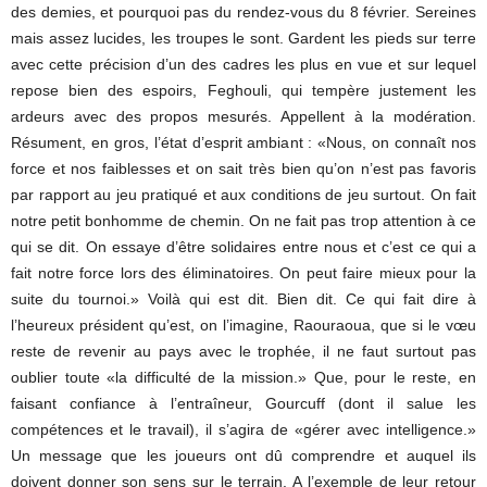
des demies, et pourquoi pas du rendez-vous du 8 février. Sereines
mais assez lucides, les troupes le sont. Gardent les pieds sur terre
avec cette précision d’un des cadres les plus en vue et sur lequel
repose bien des espoirs, Feghouli, qui tempère justement les
ardeurs avec des propos mesurés. Appellent à la modération.
Résument, en gros, l’état d’esprit ambiant : «Nous, on connaît nos
force et nos faiblesses et on sait très bien qu’on n’est pas favoris
par rapport au jeu pratiqué et aux conditions de jeu surtout. On fait
notre petit bonhomme de chemin. On ne fait pas trop attention à ce
qui se dit. On essaye d’être solidaires entre nous et c’est ce qui a
fait notre force lors des éliminatoires. On peut faire mieux pour la
suite du tournoi.» Voilà qui est dit. Bien dit. Ce qui fait dire à
l’heureux président qu’est, on l’imagine, Raouraoua, que si le vœu
reste de revenir au pays avec le trophée, il ne faut surtout pas
oublier toute «la difficulté de la mission.» Que, pour le reste, en
faisant confiance à l’entraîneur, Gourcuff (dont il salue les
compétences et le travail), il s’agira de «gérer avec intelligence.»
Un message que les joueurs ont dû comprendre et auquel ils
doivent donner son sens sur le terrain. A l’exemple de leur retour