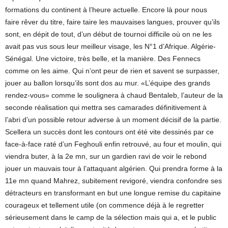
formations du continent à l’heure actuelle. Encore là pour nous
faire rêver du titre, faire taire les mauvaises langues, prouver qu’ils
sont, en dépit de tout, d’un début de tournoi difficile où on ne les
avait pas vus sous leur meilleur visage, les N°1 d’Afrique. Algérie-
Sénégal. Une victoire, très belle, et la manière. Des Fennecs
comme on les aime. Qui n’ont peur de rien et savent se surpasser,
jouer au ballon lorsqu’ils sont dos au mur. «L’équipe des grands
rendez-vous» comme le soulignera à chaud Bentaleb, l’auteur de la
seconde réalisation qui mettra ses camarades définitivement à
l’abri d’un possible retour adverse à un moment décisif de la partie.
Scellera un succès dont les contours ont été vite dessinés par ce
face-à-face raté d’un Feghouli enfin retrouvé, au four et moulin, qui
viendra buter, à la 2e mn, sur un gardien ravi de voir le rebond
jouer un mauvais tour à l’attaquant algérien. Qui prendra forme à la
11e mn quand Mahrez, subitement revigoré, viendra confondre ses
détracteurs en transformant en but une longue remise du capitaine
courageux et tellement utile (on commence déjà à le regretter
sérieusement dans le camp de la sélection mais qui a, et le public