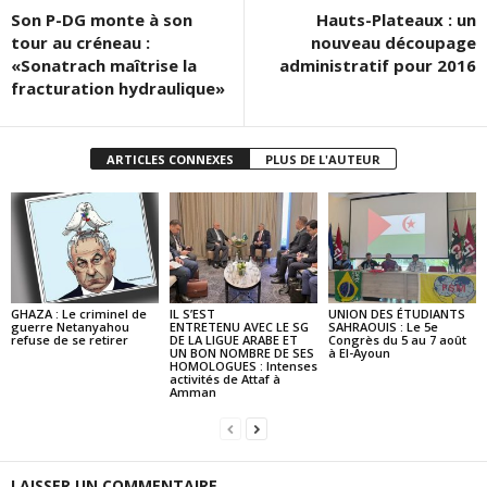
Son P-DG monte à son
Hauts-Plateaux : un
tour au créneau :
nouveau découpage
«Sonatrach maîtrise la
administratif pour 2016
fracturation hydraulique»
ARTICLES CONNEXES
PLUS DE L'AUTEUR
GHAZA : Le criminel de
IL S’EST
UNION DES ÉTUDIANTS
guerre Netanyahou
ENTRETENU AVEC LE SG
SAHRAOUIS : Le 5e
refuse de se retirer
DE LA LIGUE ARABE ET
Congrès du 5 au 7 août
UN BON NOMBRE DE SES
à El-Ayoun
HOMOLOGUES : Intenses
activités de Attaf à
Amman
LAISSER UN COMMENTAIRE