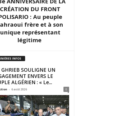
3e ANNIVERSAIRE DE LA
CRÉATION DU FRONT
POLISARIO : Au peuple
sahraoui frère et à son
unique représentant
légitime
RNIÈRES INFOS
I GHRIEB SOULIGNE UN
GAGEMENT ENVERS LE
PLE ALGÉRIEN : « Le...
ction
-
6 août 2026
0