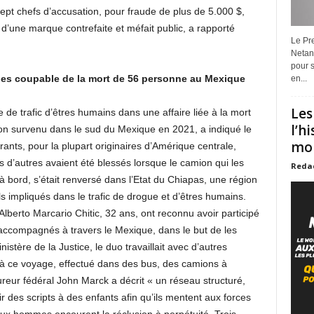
sept chefs d’accusation, pour fraude de plus de 5.000 $,
d’une marque contrefaite et méfait public, a rapporté
Le Pre
Netan
pour s
ues coupable de la mort de 56 personne au Mexique
en...
Les
e trafic d’êtres humains dans une affaire liée à la mort
l’h
on survenu dans le sud du Mexique en 2021, a indiqué le
mon
rants, pour la plupart originaires d’Amérique centrale,
es d’autres avaient été blessés lorsque le camion qui les
Reda
 bord, s’était renversé dans l’Etat du Chiapas, une région
s impliqués dans le trafic de drogue et d’êtres humains.
lberto Marcario Chitic, 32 ans, ont reconnu avoir participé
 accompagnés à travers le Mexique, dans le but de les
istère de la Justice, le duo travaillait avec d’autres
s à ce voyage, effectué dans des bus, des camions à
eur fédéral John Marck a décrit « un réseau structuré,
rnir des scripts à des enfants afin qu’ils mentent aux forces