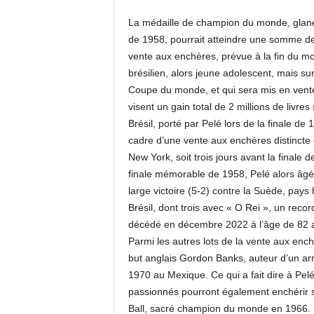
La médaille de champion du monde, glanée p
de 1958, pourrait atteindre une somme de 
vente aux enchères, prévue à la fin du mo
brésilien, alors jeune adolescent, mais sur
Coupe du monde, et qui sera mis en vente 
visent un gain total de 2 millions de livres
Brésil, porté par Pelé lors de la finale de 
cadre d’une vente aux enchères distincte c
New York, soit trois jours avant la finale
finale mémorable de 1958, Pelé alors âgé
large victoire (5-2) contre la Suède, pay
Brésil, dont trois avec « O Rei », un rec
décédé en décembre 2022 à l’âge de 82 an
Parmi les autres lots de la vente aux enchè
but anglais Gordon Banks, auteur d’un ar
1970 au Mexique. Ce qui a fait dire à Pelé
passionnés pourront également enchérir su
Ball, sacré champion du monde en 1966. 