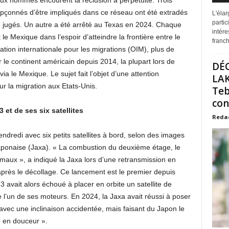
deux hommes encourent la réclusion à perpétuité. Trois
pçonnés d’être impliqués dans ce réseau ont été extradés
L'éla
partic
tre jugés. Un autre a été arrêté au Texas en 2024. Chaque
intére
le Mexique dans l’espoir d’atteindre la frontière entre le
franchi
ation internationale pour les migrations (OIM), plus de
 le continent américain depuis 2014, la plupart lors de
DÉ
ia le Mexique. Le sujet fait l’objet d’une attention
LAK
r la migration aux Etats-Unis.
Teb
con
et de ses six satellites
Reda
dredi avec six petits satellites à bord, selon des images
 japonaise (Jaxa). « La combustion du deuxième étage, le
ormaux », a indiqué la Jaxa lors d’une retransmission en
 après le décollage. Ce lancement est le premier depuis
 avait alors échoué à placer en orbite un satellite de
e l’un de ses moteurs. En 2024, la Jaxa avait réussi à poser
avec une inclinaison accidentée, mais faisant du Japon le
e en douceur ».