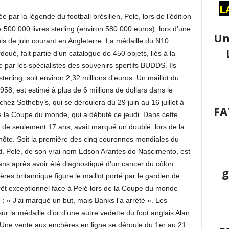
L
ar la légende du football brésilien, Pelé, lors de l’édition
500.000 livres sterling (environ 580.000 euros), lors d’une
Un
is de juin courant en Angleterre. La médaille du N10
doué, fait partie d’un catalogue de 450 objets, liés à la
par les spécialistes des souvenirs sportifs BUDDS. Ils
 sterling, soit environ 2,32 millions d’euros. Un maillot du
1958, est estimé à plus de 6 millions de dollars dans le
hez Sotheby’s, qui se déroulera du 29 juin au 16 juillet à
FA
 de la Coupe du monde, qui a débuté ce jeudi. Dans cette
 de seulement 17 ans, avait marqué un doublé, lors de la
s hôte. Soit la première des cinq couronnes mondiales du
ord. Pelé, de son vrai nom Edson Arantes do Nascimento, est
s après avoir été diagnostiqué d’un cancer du côlon.
g
res britannique figure le maillot porté par le gardien de
rêt exceptionnel face à Pelé lors de la Coupe du monde
 : « J’ai marqué un but, mais Banks l’a arrêté ». Les
r la médaille d’or d’une autre vedette du foot anglais Alan
Une vente aux enchères en ligne se déroule du 1er au 21