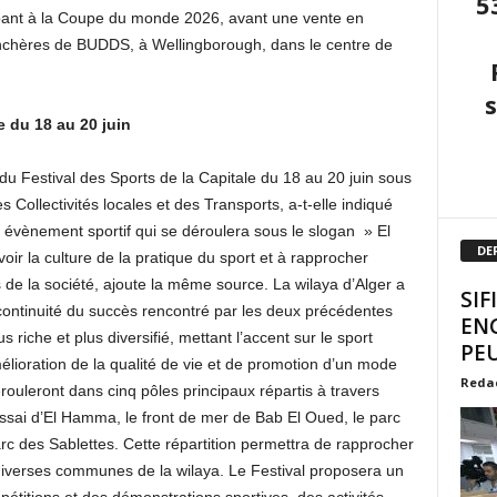
5
cipant à la Coupe du monde 2026, avant une vente en
 enchères de BUDDS, à Wellingborough, dans le centre de
e du 18 au 20 juin
n du Festival des Sports de la Capitale du 18 au 20 juin sous
s Collectivités locales et des Transports, a-t-elle indiqué
évènement sportif qui se déroulera sous le slogan » El
DE
ir la culture de la pratique du sport et à rapprocher
es de la société, ajoute la même source. La wilaya d’Alger a
SIF
a continuité du succès rencontré par les deux précédentes
EN
riche et plus diversifié, mettant l’accent sur le sport
PEU
élioration de la qualité de vie et de promotion d’un mode
Reda
érouleront dans cinq pôles principaux répartis à travers
d’Essai d’El Hamma, le front de mer de Bab El Oued, le parc
c des Sablettes. Cette répartition permettra de rapprocher
s diverses communes de la wilaya. Le Festival proposera un