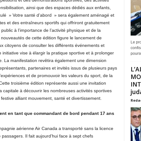
itions et des démonstrations sportives, des activités
ensibilisation, ainsi que des espaces dédiés aux enfants,
titulé » Votre santé d’abord » sera également aménagé et
es et des entraîneurs sportifs qui offriront gratuitement
public à l’importance de l’activité physique et de la
s nouveautés de cette édition figure le lancement de
Le pro
aux citoyens de consulter les différents événements et
confis
 initiative vise à élargir la pratique sportive et à prolonger
poursu
née. La manifestation revêtira également une dimension
L’A
représentants, partenaires et invités issus de plusieurs pays
MO
’expériences et de promouvoir les valeurs du sport, de la
INT
Cette troisième édition représente aussi une invitation
juda
la capitale à découvrir les nombreuses activités sportives
festive alliant mouvement, santé et divertissement.
Reda
ement en tant que commandant de bord pendant 17 ans
agnie aérienne Air Canada a transporté sans la licence
passagers. Il fait aujourd’hui face à sept chefs