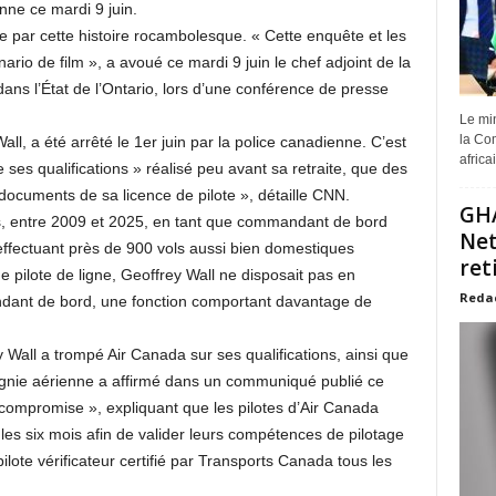
nne ce mardi 9 juin.
 par cette histoire rocambolesque. « Cette enquête et les
ario de film », a avoué ce mardi 9 juin le chef adjoint de la
dans l’État de l’Ontario, lors d’une conférence de presse
Le min
la Com
, a été arrêté le 1er juin par la police canadienne. C’est
africa
ses qualifications » réalisé peu avant sa retraite, que des
ocuments de sa licence de pilote », détaille CNN.
GHA
, entre 2009 et 2025, en tant que commandant de bord
Net
ffectuant près de 900 vols aussi bien domestiques
ret
de pilote de ligne, Geoffrey Wall ne disposait pas en
Reda
dant de bord, une fonction comportant davantage de
Wall a trompé Air Canada sur ses qualifications, ainsi que
gnie aérienne a affirmé dans un communiqué publié ce
« compromise », expliquant que les pilotes d’Air Canada
les six mois afin de valider leurs compétences de pilotage
ilote vérificateur certifié par Transports Canada tous les