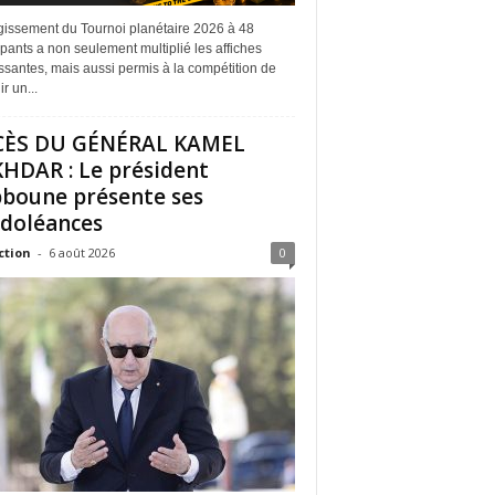
rgissement du Tournoi planétaire 2026 à 48
ipants a non seulement multiplié les affiches
ssantes, mais aussi permis à la compétition de
r un...
CÈS DU GÉNÉRAL KAMEL
HDAR : Le président
boune présente ses
doléances
ction
-
6 août 2026
0