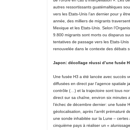
de l’ordre en cas d’interpellation ». Les 
autres ressortissants guatémaltèques sou
vers les Etats-Unis l’an dernier pour y ê
année, des milliers de migrants traversent 
Mexique et les Etats-Unis. Selon l’Organis
9.800 migrants sont morts ou disparus sur
tentatives de passage vers les Etats-Unis v
renouvelée dans le contexte des débats su
Japon: décollage réussi d’une fusée H3 
Une fusée H3 a été lancée avec succès ven
diffusées en direct par l’agence spatiale
contrôle (…) et la trajectoire sont tous n
direct sur sa chaîne, environ six minutes
l’échec de décembre dernier: une fusée H3
géolocalisation, après l’arrêt prématuré d
une sonde inhabitée sur la Lune – certes 
cinquième pays à réaliser un « alunissag