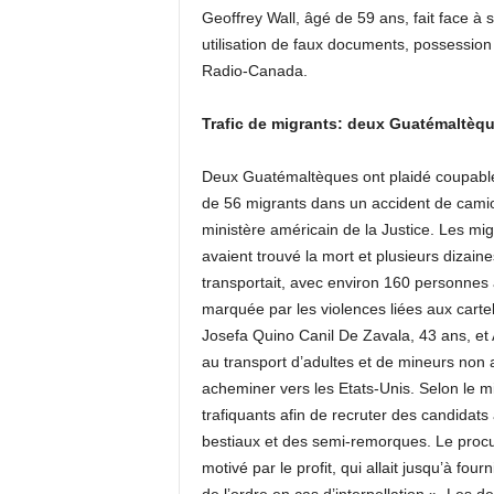
Geoffrey Wall, âgé de 59 ans, fait face à 
utilisation de faux documents, possession 
Radio-Canada.
Trafic de migrants: deux Guatémaltèq
Deux Guatémaltèques ont plaidé coupable d
de 56 migrants dans un accident de cami
ministère américain de la Justice. Les mig
avaient trouvé la mort et plusieurs dizain
transportait, avec environ 160 personnes à
marquée par les violences liées aux cartel
Josefa Quino Canil De Zavala, 43 ans, et A
au transport d’adultes et de mineurs non
acheminer vers les Etats-Unis. Selon le min
trafiquants afin de recruter des candidat
bestiaux et des semi-remorques. Le procur
motivé par le profit, qui allait jusqu’à fou