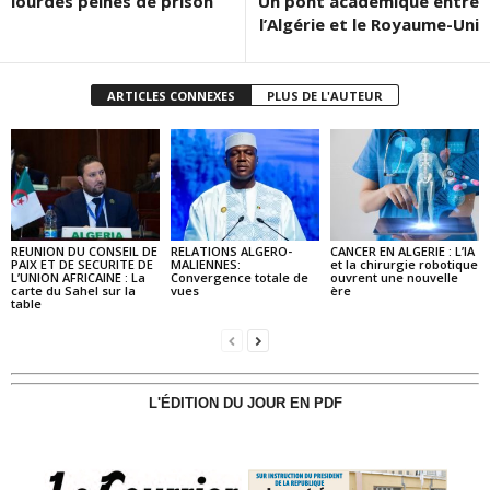
lourdes peines de prison
Un pont académique entre
l’Algérie et le Royaume-Uni
ARTICLES CONNEXES
PLUS DE L'AUTEUR
REUNION DU CONSEIL DE
RELATIONS ALGERO-
CANCER EN ALGERIE : L’IA
PAIX ET DE SECURITE DE
MALIENNES:
et la chirurgie robotique
L’UNION AFRICAINE : La
Convergence totale de
ouvrent une nouvelle
carte du Sahel sur la
vues
ère
table
L'ÉDITION DU JOUR EN PDF