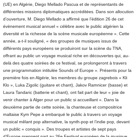
(UE) en Algérie, Diego Mellado Pascua et de représentants de
différentes missions diplomatiques accréditées. Dans son allocution
d’ouverture, M. Diego Mellado a affirmé que l’édition 26 de cet
évènement musical annuel « célèbre avec le public algérien la
diversité et la richesse de la scène musicale européenne ». Cette
année, a-t-il souligné, « des groupes de musiques issus de
différents pays européens se produiront sur la scène du TNA,
offrant au public un voyage musical riche en découvertes qui, au-
delà des quatre soirées de ce festival, se prolongeront à travers
une programmation intitulée Sounds of Europe ». Présents pour la
première fois en Algérie, les membres du groupe zagrebois « Kli
Klo », Luka Zigolic (guitare et chant), Jakov Ramnicer (basse) et
Laura Tandaric (batterie et chant), ont fait part de leur « joie de
venir chanter à Alger pour un public si accueillant ». Dans la
deuxième partie de cette soirée, la chanteuse et compositrice
maltaise Kym Pepe a embarqué le public à travers un voyage
musical mêlant pop alternative, la synth-pop et l’indie pop, devant
un public « conquis ». Des troupes et artistes de sept pays
d’Europe prennent part au 26e Festival européen de la musique