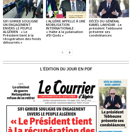
SIFI GHRIEB SOULIGNE
L’ALGÉRIE APPELLE À UNE
DÉCÈS DU GÉNÉRAL
UN ENGAGEMENT
MOBILISATION
KAMEL LAKHDAR : Le
ENVERS LE PEUPLE
INTERNATIONALE :
président Tebboune
ALGÉRIEN : « Le
« Halte à la judaïsation
présente ses
Président tient à la
d’El-Qods »
condoléances
récupération des fonds
détournés »
L'ÉDITION DU JOUR EN PDF