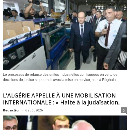
Le processus de relance des unités industrielles confisquées en vertu de
décisions de justice se poursuit avec la mise en service, hier, à Réghaïa,...
L’ALGÉRIE APPELLE À UNE MOBILISATION
INTERNATIONALE : « Halte à la judaïsation...
Redaction
-
6 août 2026
0