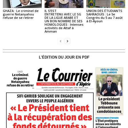
GHAZA : Le criminel de
IL S’EST
UNION DES ÉTUDIANTS
guerre Netanyahou
ENTRETENU AVEC LE SG
SAHRAOUIS : Le 5e
refuse de se retirer
DE LA LIGUE ARABE ET
Congrès du 5 au 7 août
UN BON NOMBRE DE SES
à El-Ayoun
HOMOLOGUES : Intenses
activités de Attaf à
Amman
L'ÉDITION DU JOUR EN PDF