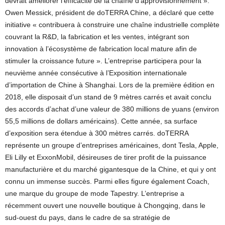
devrait améliorer l’efficacité de la chaîne d’approvisionnement ».
Owen Messick, président de doTERRA Chine, a déclaré que cette
initiative « contribuera à construire une chaîne industrielle complète
couvrant la R&D, la fabrication et les ventes, intégrant son
innovation à l’écosystème de fabrication local mature afin de
stimuler la croissance future ». L’entreprise participera pour la
neuvième année consécutive à l’Exposition internationale
d’importation de Chine à Shanghai. Lors de la première édition en
2018, elle disposait d’un stand de 9 mètres carrés et avait conclu
des accords d’achat d’une valeur de 380 millions de yuans (environ
55,5 millions de dollars américains). Cette année, sa surface
d’exposition sera étendue à 300 mètres carrés. doTERRA
représente un groupe d’entreprises américaines, dont Tesla, Apple,
Eli Lilly et ExxonMobil, désireuses de tirer profit de la puissance
manufacturière et du marché gigantesque de la Chine, et qui y ont
connu un immense succès. Parmi elles figure également Coach,
une marque du groupe de mode Tapestry. L’entreprise a
récemment ouvert une nouvelle boutique à Chongqing, dans le
sud-ouest du pays, dans le cadre de sa stratégie de