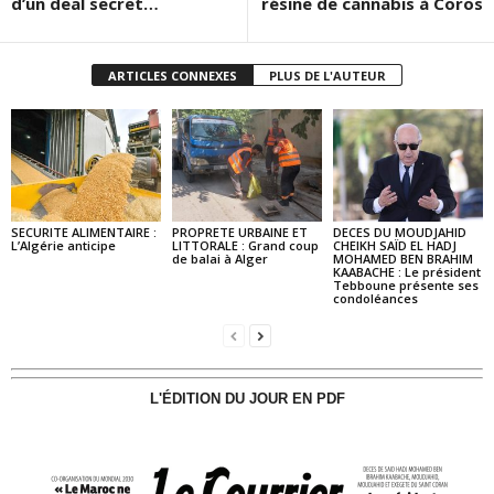
d’un deal secret…
résine de cannabis à Coros
ARTICLES CONNEXES
PLUS DE L'AUTEUR
SECURITE ALIMENTAIRE :
PROPRETE URBAINE ET
DECES DU MOUDJAHID
L’Algérie anticipe
LITTORALE : Grand coup
CHEIKH SAÏD EL HADJ
de balai à Alger
MOHAMED BEN BRAHIM
KAABACHE : Le président
Tebboune présente ses
condoléances
L'ÉDITION DU JOUR EN PDF