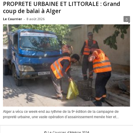
PROPRETE URBAINE ET LITTORALE : Grand
coup de balai à Alger
Le Courrier
-
8 août 2026
0
Alger a vécu ce week-end au rythme de la 9ᵉ édition de la campagne de
propreté urbaine, une vaste opération d’assainissement menée hier et...
© Le Courrier d'Algérie 2024