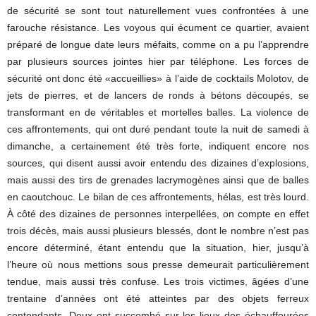
de sécurité se sont tout naturellement vues confrontées à une
farouche résistance. Les voyous qui écument ce quartier, avaient
préparé de longue date leurs méfaits, comme on a pu l’apprendre
par plusieurs sources jointes hier par téléphone. Les forces de
sécurité ont donc été «accueillies» à l’aide de cocktails Molotov, de
jets de pierres, et de lancers de ronds à bétons découpés, se
transformant en de véritables et mortelles balles. La violence de
ces affrontements, qui ont duré pendant toute la nuit de samedi à
dimanche, a certainement été très forte, indiquent encore nos
sources, qui disent aussi avoir entendu des dizaines d’explosions,
mais aussi des tirs de grenades lacrymogènes ainsi que de balles
en caoutchouc. Le bilan de ces affrontements, hélas, est très lourd.
À côté des dizaines de personnes interpellées, on compte en effet
trois décès, mais aussi plusieurs blessés, dont le nombre n’est pas
encore déterminé, étant entendu que la situation, hier, jusqu’à
l’heure où nous mettions sous presse demeurait particulièrement
tendue, mais aussi très confuse. Les trois victimes, âgées d’une
trentaine d’années ont été atteintes par des objets ferreux
contondants. Deux ont succombé sur les lieux des échauffourées