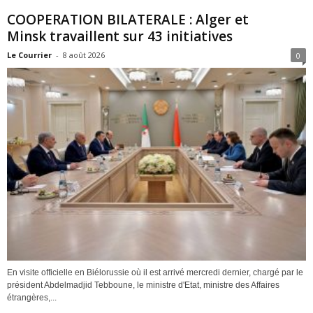
COOPERATION BILATERALE : Alger et
Minsk travaillent sur 43 initiatives
Le Courrier
-
8 août 2026
0
En visite officielle en Biélorussie où il est arrivé mercredi dernier, chargé par le
président Abdelmadjid Tebboune, le ministre d'Etat, ministre des Affaires
étrangères,...