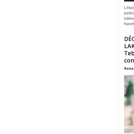
L'éla
partic
intére
franchi
DÉ
LAK
Teb
con
Reda