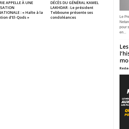
RIE APPELLE À UNE
DÉCÈS DU GÉNÉRAL KAMEL
ISATION
LAKHDAR : Le président
ATIONALE : « Halte à la
Tebboune présente ses
tion d’El-Qods »
condoléances
Le Pre
Netan
pour s
en...
Les
l’h
mon
Reda