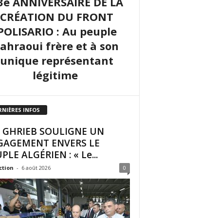
3e ANNIVERSAIRE DE LA
CRÉATION DU FRONT
POLISARIO : Au peuple
sahraoui frère et à son
unique représentant
légitime
RNIÈRES INFOS
I GHRIEB SOULIGNE UN
GAGEMENT ENVERS LE
PLE ALGÉRIEN : « Le...
ction
-
6 août 2026
0