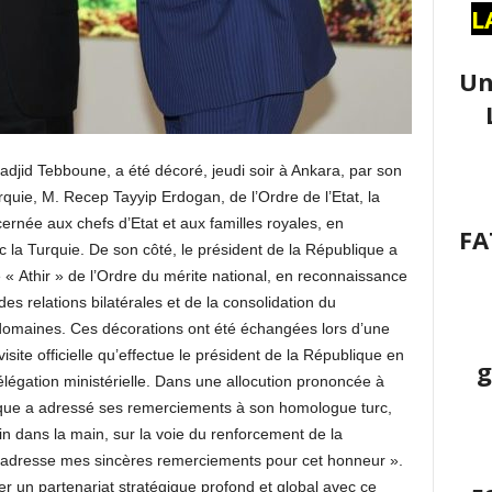
L
Un
djid Tebboune, a été décoré, jeudi soir à Ankara, par son
rquie, M. Recep Tayyip Erdogan, de l’Ordre de l’Etat, la
cernée aux chefs d’Etat et aux familles royales, en
FA
ec la Turquie. De son côté, le président de la République a
« Athir » de l’Ordre du mérite national, en reconnaissance
es relations bilatérales et de la consolidation du
s domaines. Ces décorations ont été échangées lors d’une
site officielle qu’effectue le président de la République en
g
égation ministérielle. Dans une allocution prononcée à
lique a adressé ses remerciements à son homologue turc,
n dans la main, sur la voie du renforcement de la
s adresse mes sincères remerciements pour cet honneur ».
er un partenariat stratégique profond et global avec ce