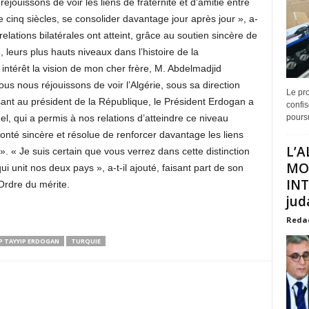
jouissons de voir les liens de fraternité et d’amitié entre
e cinq siècles, se consolider davantage jour après jour », a-
s relations bilatérales ont atteint, grâce au soutien sincère de
leurs plus hauts niveaux dans l’histoire de la
ntérêt la vision de mon cher frère, M. Abdelmadjid
ous nous réjouissons de voir l’Algérie, sous sa direction
Le pro
ssant au président de la République, le Président Erdogan a
confis
el, qui a permis à nos relations d’atteindre ce niveau
poursu
nté sincère et résolue de renforcer davantage les liens
L’A
 ». « Je suis certain que vous verrez dans cette distinction
MO
ui unit nos deux pays », a-t-il ajouté, faisant part de son
INT
Ordre du mérite.
juda
Reda
P TAYYIP ERDOGAN
TURQUIE