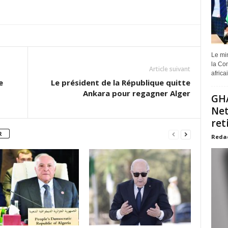
Le min
la Com
Article suivant
africa
e
Le président de la République quitte
Ankara pour regagner Alger
GHA
Net
ret
R
Reda