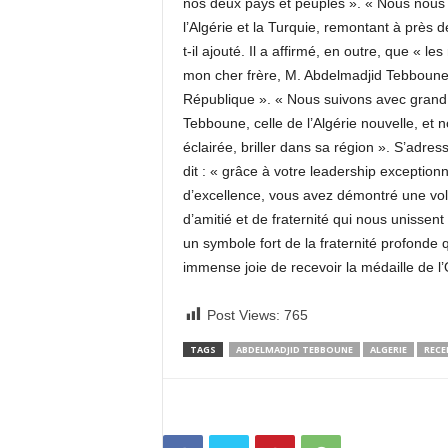
nos deux pays et peuples ». « Nous nous ré
l’Algérie et la Turquie, remontant à près d
t-il ajouté. Il a affirmé, en outre, que « le
mon cher frère, M. Abdelmadjid Tebboune, 
République ». « Nous suivons avec grand i
Tebboune, celle de l’Algérie nouvelle, et n
éclairée, briller dans sa région ». S’adre
dit : « grâce à votre leadership exceptionn
d’excellence, vous avez démontré une volo
d’amitié et de fraternité qui nous unissent
un symbole fort de la fraternité profonde q
immense joie de recevoir la médaille de l’
Post Views:
765
TAGS
ABDELMADJID TEBBOUNE
ALGERIE
RECE