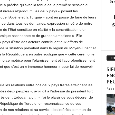
5
ue a précisé qu’avec la tenue de la première session du
t niveau algéro-turc, les deux pays « posent les
que l’Algérie et la Turquie « sont en passe de faire de leurs
nue dans tous les domaines, expression sincère de notre
 de l’Etat constitue en réalité « la concrétisation d’un
amique ascendante et de grandes ambitions ». Elle
x pays d’être des acteurs contribuant aux efforts de
de la situation prévalant dans la région du Moyen-Orient et
 de la République a en outre souligné que « cette cérémonie,
DE
 force motrice pour l’élargissement et l’approfondissement
mant que c’est un « immense honneur » pour lui de recevoir
SIF
EN
PEU
 les relations entre nos deux pays frères atteignent les
Reda
es deux peuples », a-t-il dit à l’adresse du président turc.
ésident Erdogan a dit : « j’ai le plaisir de vous décorer de
en République de Turquie, en reconnaissance de vos
n de nos relations et au service des intérêts commun de