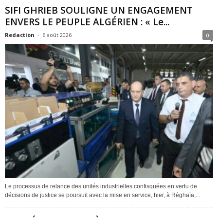
SIFI GHRIEB SOULIGNE UN ENGAGEMENT
ENVERS LE PEUPLE ALGÉRIEN : « Le...
Redaction
-
6 août 2026
0
Le processus de relance des unités industrielles confisquées en vertu de
décisions de justice se poursuit avec la mise en service, hier, à Réghaïa,...