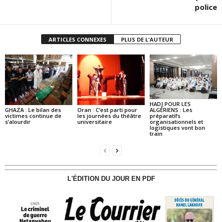
police
ARTICLES CONNEXES
PLUS DE L'AUTEUR
HADJ POUR LES
GHAZA : Le bilan des
Oran : C’est parti pour
ALGÉRIENS : Les
victimes continue de
les journées du théâtre
préparatifs
s’alourdir
universitaire
organisationnels et
logistiques vont bon
train
L'ÉDITION DU JOUR EN PDF