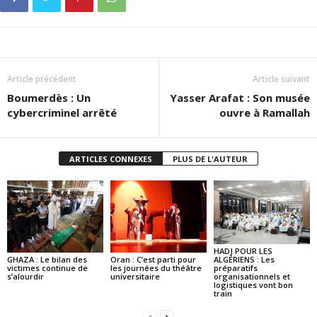
Article précédent
Article suivant
Boumerdès : Un
Yasser Arafat : Son musée
cybercriminel arrêté
ouvre à Ramallah
ARTICLES CONNEXES
PLUS DE L'AUTEUR
HADJ POUR LES
GHAZA : Le bilan des
Oran : C’est parti pour
ALGÉRIENS : Les
victimes continue de
les journées du théâtre
préparatifs
s’alourdir
universitaire
organisationnels et
logistiques vont bon
train