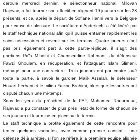
déroulé mercredi dernier, le sélectionneur national, Milovan
Rajevac, a fait tourner son effectif en alignant 19 joueurs sur les 23
présents, et ce, après le départ de Sofiane Hanni vers la Belgique
pour cause de blessure. Le sociétaire d’Anderlecht a été libéré par
le staff technique national afin qu’il puisse entamer rapidement les
soins nécessaires et revenir sur les terrains. Quatre joueurs n’ont
pas pris également part à cette partie-réplique, il s’agit des
gardiens Raïs M’bolhi et Chamseddine Rahmani, du défenseur
Fawzi Ghoulam, en récupération, et l’attaquant Islam Slimani,
ménagé pour une contracture. Trois joueurs ont par contre joué
toute la partie, à savoir le gardien Malik Asselah, le défenseur
Houari Ferhani et le milieu Yacine Brahimi, alors que les autres ont
disputé chacun une mi-temps.
Sous les yeux du président de la FAF, Mohamed Raouraoua,
Rajevac a pu constater de plus près l’état de forme de chacun de
ses joueurs et leur mise en place sur le terrain.
Le staff technique a profité également de cette rencontre pour
tenter quelques variantes, avec comme premier constat : une
défense déjà arrêtée, si l’on se réfère à la première équipe alignée