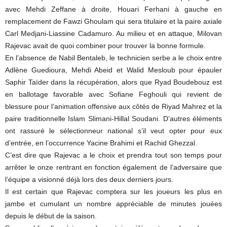
avec Mehdi Zeffane à droite, Houari Ferhani à gauche en
remplacement de Fawzi Ghoulam qui sera titulaire et la paire axiale
Carl Medjani-Liassine Cadamuro. Au milieu et en attaque, Milovan
Rajevac avait de quoi combiner pour trouver la bonne formule.
En l’absence de Nabil Bentaleb, le technicien serbe a le choix entre
Adlène Guedioura, Mehdi Abeid et Walid Mesloub pour épauler
Saphir Taïder dans la récupération, alors que Ryad Boudebouz est
en ballotage favorable avec Sofiane Feghouli qui revient de
blessure pour l’animation offensive aux côtés de Riyad Mahrez et la
paire traditionnelle Islam Slimani-Hillal Soudani. D’autres éléments
ont rassuré le sélectionneur national s’il veut opter pour eux
d’entrée, en l’occurrence Yacine Brahimi et Rachid Ghezzal.
C’est dire que Rajevac a le choix et prendra tout son temps pour
arrêter le onze rentrant en fonction également de l’adversaire que
l’équipe a visionné déjà lors des deux derniers jours.
Il est certain que Rajevac comptera sur les joueurs les plus en
jambe et cumulant un nombre appréciable de minutes jouées
depuis le début de la saison.