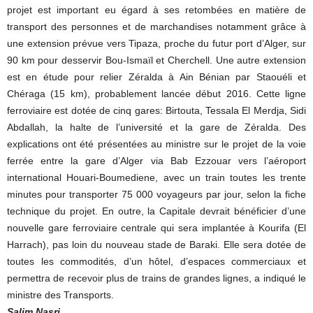
projet est important eu égard à ses retombées en matière de
transport des personnes et de marchandises notamment grâce à
une extension prévue vers Tipaza, proche du futur port d’Alger, sur
90 km pour desservir Bou-Ismaïl et Cherchell. Une autre extension
est en étude pour relier Zéralda à Ain Bénian par Staouéli et
Chéraga (15 km), probablement lancée début 2016. Cette ligne
ferroviaire est dotée de cinq gares: Birtouta, Tessala El Merdja, Sidi
Abdallah, la halte de l’université et la gare de Zéralda. Des
explications ont été présentées au ministre sur le projet de la voie
ferrée entre la gare d’Alger via Bab Ezzouar vers l’aéroport
international Houari-Boumediene, avec un train toutes les trente
minutes pour transporter 75 000 voyageurs par jour, selon la fiche
technique du projet. En outre, la Capitale devrait bénéficier d’une
nouvelle gare ferroviaire centrale qui sera implantée à Kourifa (El
Harrach), pas loin du nouveau stade de Baraki. Elle sera dotée de
toutes les commodités, d’un hôtel, d’espaces commerciaux et
permettra de recevoir plus de trains de grandes lignes, a indiqué le
ministre des Transports.
Salim Nasri