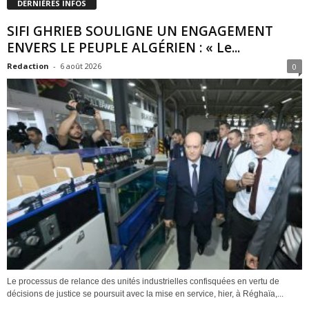
DERNIÈRES INFOS
SIFI GHRIEB SOULIGNE UN ENGAGEMENT
ENVERS LE PEUPLE ALGÉRIEN : « Le...
Redaction
-
6 août 2026
0
Le processus de relance des unités industrielles confisquées en vertu de
décisions de justice se poursuit avec la mise en service, hier, à Réghaïa,...