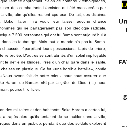
rs que l’armée approchait. Selon de nombreux témoignages,
L
pouser des combattants islamistes ont été massacrées par
la ville, afin qu’elles restent «pures». De fait, des dizaines
Un
s. Boko Haram n’a voulu leur laisser aucune chance
hommes qui ne partageraient pas son idéologie radicale,
quelque 7.500 personnes qui ont fui Bama sont aujourd’hui à
 dans les faubourgs. Mais tout le monde n’a pas fui Bama.
a chaussée, éparpillant leurs possessions, tapis de prière,
terre brûlée. D’autres se sont abrités d’un soleil impitoyable
FA
nt le défilé de blindés. Près d’un char garé dans le sable,
chaises en plastique. Ce fut «une horrible bataille», confie
. «Nous avons fait de notre mieux pour nous assurer que
Boko Haram de Bama». «Et par la grâce de Dieu, (…) nous
a», poursuit l’officier.
g
ion des militaires et des habitants: Boko Haram a certes fui,
ttrapés alors qu’ils tentaient de se faufiler dans la ville,
rqués dans un pick-up, pendant que des soldats explorent