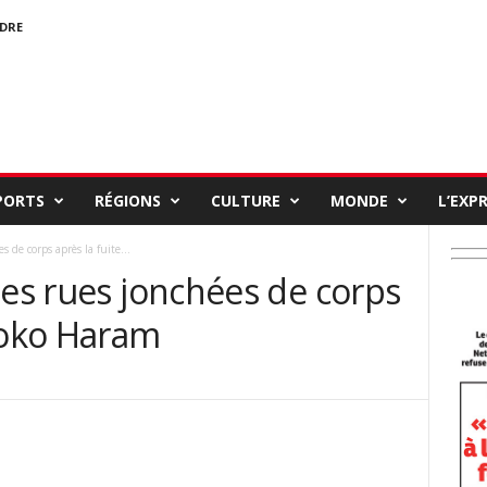
NDRE
PORTS
RÉGIONS
CULTURE
MONDE
L’EXP
 de corps après la fuite...
des rues jonchées de corps
 Boko Haram