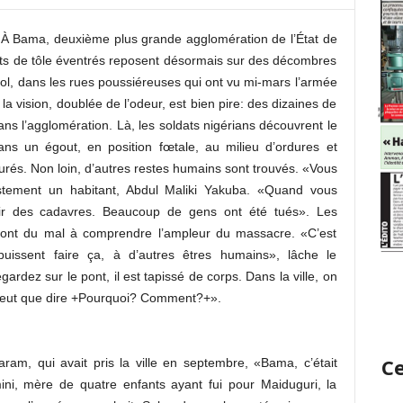
s. À Bama, deuxième plus grande agglomération de l’État de
oits de tôle éventrés reposent désormais sur des décombres
sol, dans les rues poussiéreuses qui ont vu mi-mars l’armée
la vision, doublée de l’odeur, est bien pire: des dizaines de
ns l’agglomération. Là, les soldats nigérians découvrent le
s un égout, en position fœtale, au milieu d’ordures et
urés. Non loin, d’autres restes humains sont trouvés. «Vous
stement un habitant, Abdul Maliki Yakuba. «Quand vous
oir des cadavres. Beaucoup de gens ont été tués». Les
t, ont du mal à comprendre l’ampleur du massacre. «C’est
uissent faire ça, à d’autres êtres humains», lâche le
rdez sur le pont, il est tapissé de corps. Dans la ville, on
 peut que dire +Pourquoi? Comment?+».
Ce
ram, qui avait pris la ville en septembre, «Bama, c’était
ini, mère de quatre enfants ayant fui pour Maiduguri, la