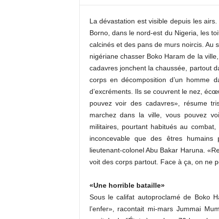
c
o
La dévastation est visible depuis les air
m
Borno, dans le nord-est du Nigeria, les t
calcinés et des pans de murs noircis. Au 
nigériane chasser Boko Haram de la ville, 
cadavres jonchent la chaussée, partout da
corps en décomposition d’un homme dan
d’excréments. Ils se couvrent le nez, écœ
pouvez voir des cadavres», résume tri
marchez dans la ville, vous pouvez v
militaires, pourtant habitués au comba
inconcevable que des êtres humains p
lieutenant-colonel Abu Bakar Haruna. «Rega
voit des corps partout. Face à ça, on ne
«Une horrible bataille»
Sous le califat autoproclamé de Boko Ha
l’enfer», racontait mi-mars Jummai Mum