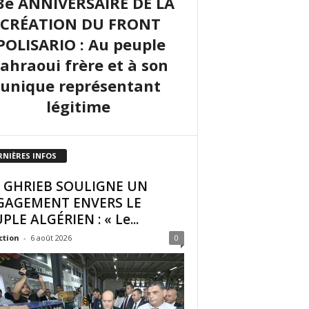
3e ANNIVERSAIRE DE LA
CRÉATION DU FRONT
POLISARIO : Au peuple
sahraoui frère et à son
unique représentant
légitime
RNIÈRES INFOS
I GHRIEB SOULIGNE UN
GAGEMENT ENVERS LE
PLE ALGÉRIEN : « Le...
ction
-
6 août 2026
0