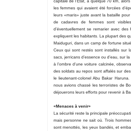
capitale de l’État, à quelque 70 km, alo
les femmes qui avaient été forcées d’é
leurs «maris» juste avant la bataille pour 
de cadavres de femmes sont visible
d’éventuellement se remarier avec des 
expliquent les habitants. La plupart des 
Maiduguri, dans un camp de fortune situé
Ceux qui sont restés sont installés sur l
sacs, jerricans d’essence ou d’eau, sur la 
à l’ombre d’une voiture calcinée, observa
des soldats au repos sont affalés sur des 
le lieutenant-colonel Abu Bakar Haruna
nous avions chassé les terroristes de 
déjouerons leurs efforts pour revenir à Bam
«Menaces à venir»
La sécurité reste la principale préoccupat
mais personne ne sait où. Trois hommes, a
sont menottés, les yeux bandés, et emba