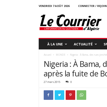
VENDREDI 7 AOÛT 2026
CONNECTER / REJOI
l
e
c
o
u
r
r
À LA UNE
ACTUALITÉ
S
i
e
Accueil
MONDE
Nigeria : À Bama, des rues jonchées
r
Nigeria : À Bama, 
-
d
après la fuite de
a
l
g
27 mars 2015
0
e
r
i
e
.