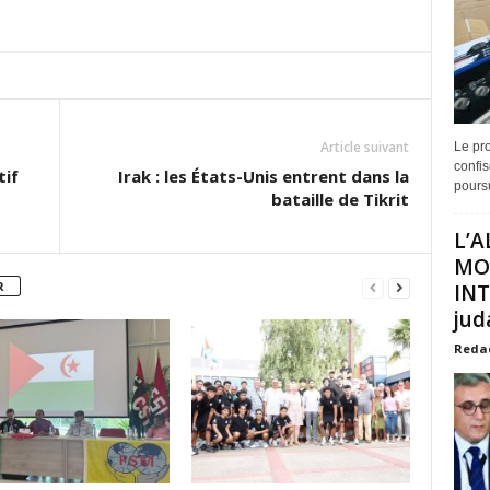
Article suivant
Le pro
confis
tif
Irak : les États-Unis entrent dans la
poursu
bataille de Tikrit
L’A
MO
R
INT
juda
Reda