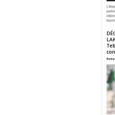
L'éla
partic
intére
franchi
DÉ
LAK
Teb
con
Reda