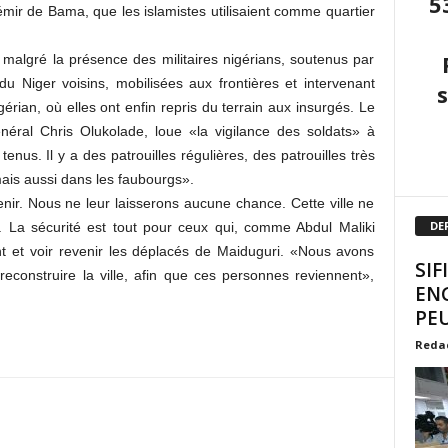
5
’émir de Bama, que les islamistes utilisaient comme quartier
 malgré la présence des militaires nigérians, soutenus par
 Niger voisins, mobilisées aux frontières et intervenant
igérian, où elles ont enfin repris du terrain aux insurgés. Le
énéral Chris Olukolade, loue «la vigilance des soldats» à
enus. Il y a des patrouilles régulières, des patrouilles très
mais aussi dans les faubourgs».
nir. Nous ne leur laisserons aucune chance. Cette ville ne
DE
. La sécurité est tout pour ceux qui, comme Abdul Maliki
nt et voir revenir les déplacés de Maiduguri. «Nous avons
SIF
econstruire la ville, afin que ces personnes reviennent»,
EN
PEU
Reda