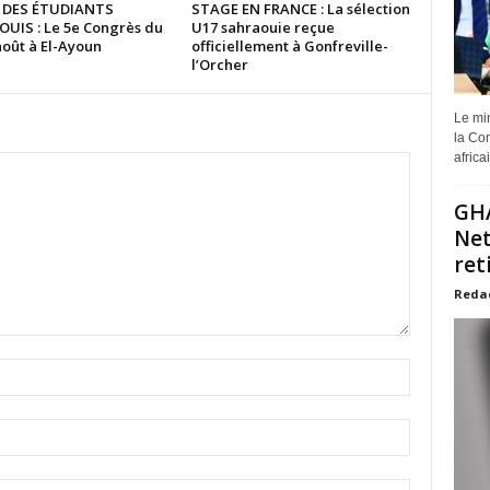
 DES ÉTUDIANTS
STAGE EN FRANCE : La sélection
UIS : Le 5e Congrès du
U17 sahraouie reçue
août à El-Ayoun
officiellement à Gonfreville-
l’Orcher
Le min
la Com
africa
GHA
Net
ret
Reda