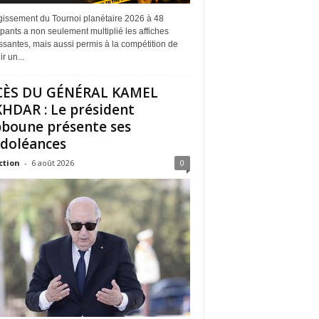
rgissement du Tournoi planétaire 2026 à 48
ipants a non seulement multiplié les affiches
ssantes, mais aussi permis à la compétition de
r un...
CÈS DU GÉNÉRAL KAMEL
HDAR : Le président
boune présente ses
doléances
ction
-
6 août 2026
0