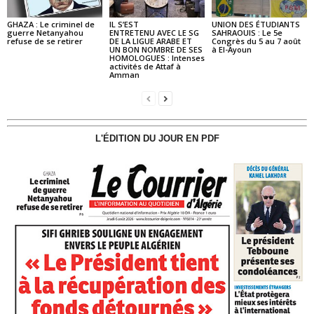
GHAZA : Le criminel de
IL S’EST
UNION DES ÉTUDIANTS
guerre Netanyahou
ENTRETENU AVEC LE SG
SAHRAOUIS : Le 5e
refuse de se retirer
DE LA LIGUE ARABE ET
Congrès du 5 au 7 août
UN BON NOMBRE DE SES
à El-Ayoun
HOMOLOGUES : Intenses
activités de Attaf à
Amman
L'ÉDITION DU JOUR EN PDF