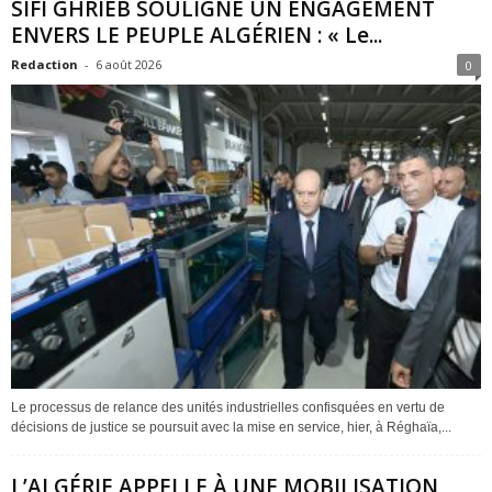
SIFI GHRIEB SOULIGNE UN ENGAGEMENT
ENVERS LE PEUPLE ALGÉRIEN : « Le...
Redaction
-
6 août 2026
0
Le processus de relance des unités industrielles confisquées en vertu de
décisions de justice se poursuit avec la mise en service, hier, à Réghaïa,...
L’ALGÉRIE APPELLE À UNE MOBILISATION