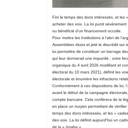
Fini le temps des dons intéressés, et le
acheter des voix. La loi punit sévèrement
ou bénéficié d’un financement occulte.
Pour mettre les Institutions à l’abri de l’ar
Assemblées élues et jeté le discrédit sur e
lui permettre de constituer un barrage de
qui leur donnerait une impunité ; voire fera
organique du 4 avril 2026 modifiant et co
électoral du 10 mars 2021), définit les v
électorale et énumère les infractions rela
Conformément à ces dispositions de loi, l
avant le début de la campagne électorale, l
compte bancaire. Cela conférera de la lé
en place un moyen permettant de vérifier l
temps des dons intéressés, et les « cad
des voix. La loi définit aujourd’hui un c
de la « Issaba ».