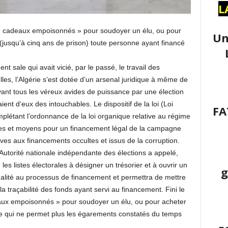
L
s « cadeaux empoisonnés » pour soudoyer un élu, ou pour
Un
 (jusqu’à cinq ans de prison) toute personne ayant financé
gent sale qui avait vicié, par le passé, le travail des
lles, l’Algérie s’est dotée d’un arsenal juridique à même de
vant tous les véreux avides de puissance par une élection
ient d‘eux des intouchables. Le dispositif de la loi (Loi
FA
mplétant l’ordonnance de la loi organique relative au régime
oies et moyens pour un financement légal de la campagne
tives aux financements occultes et issus de la corruption.
’Autorité nationale indépendante des élections a appelé,
es listes électorales à désigner un trésorier et à ouvrir un
g
galité au processus de financement et permettra de mettre
a traçabilité des fonds ayant servi au financement. Fini le
eaux empoisonnés » pour soudoyer un élu, ou pour acheter
adre qui ne permet plus les égarements constatés du temps