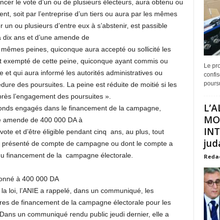
uencer le vote d’un ou de plusieurs électeurs, aura obtenu ou
ment, soit par l’entreprise d’un tiers ou aura par les mêmes
un ou plusieurs d’entre eux à s’abstenir, est passible
 dix ans et d’une amende de
mêmes peines, quiconque aura accepté ou sollicité les
t exempté de cette peine, quiconque ayant commis ou
Le pro
le et qui aura informé les autorités administratives ou
confis
poursu
dure des poursuites. La peine est réduite de moitié si les
près l’engagement des poursuites ».
L’A
es fonds engagés dans le financement de la campagne,
MO
’une amende de 400 000 DA à
INT
 vote et d’être éligible pendant cinq ans, au plus, tout
juda
as présenté de compte de campagne ou dont le compte a
 du financement de la campagne électorale.
Reda
afonné à 400 000 DA
la loi, l’ANIE a rappelé, dans un communiqué, les
ures de financement de la campagne électorale pour les
n. Dans un communiqué rendu public jeudi dernier, elle a