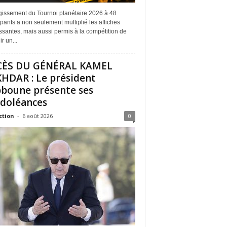
rgissement du Tournoi planétaire 2026 à 48
ipants a non seulement multiplié les affiches
ssantes, mais aussi permis à la compétition de
r un...
CÈS DU GÉNÉRAL KAMEL
HDAR : Le président
boune présente ses
doléances
ction
-
6 août 2026
0