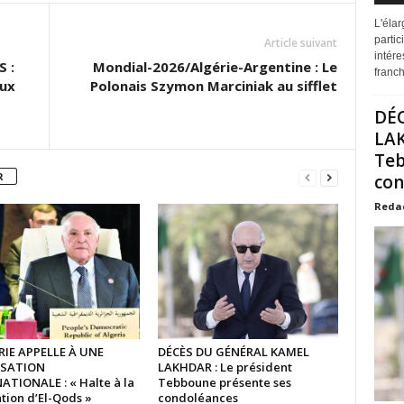
L'éla
partic
Article suivant
intére
 :
Mondial-2026/Algérie-Argentine : Le
franchi
aux
Polonais Szymon Marciniak au sifflet
DÉ
LAK
Teb
R
con
Reda
RIE APPELLE À UNE
DÉCÈS DU GÉNÉRAL KAMEL
ISATION
LAKHDAR : Le président
ATIONALE : « Halte à la
Tebboune présente ses
tion d’El-Qods »
condoléances