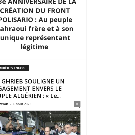
3e ANNIVERSAIRE DE LA
CRÉATION DU FRONT
POLISARIO : Au peuple
sahraoui frère et à son
unique représentant
légitime
RNIÈRES INFOS
I GHRIEB SOULIGNE UN
GAGEMENT ENVERS LE
PLE ALGÉRIEN : « Le...
ction
-
6 août 2026
0