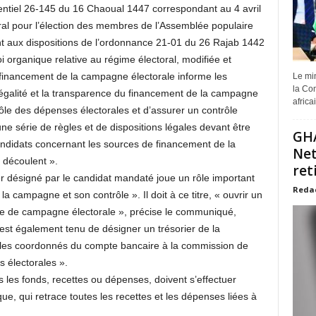
dentiel 26-145 du 16 Chaoual 1447 correspondant au 4 avril
ral pour l’élection des membres de l’Assemblée populaire
ment aux dispositions de l’ordonnance 21-01 du 26 Rajab 1442
 organique relative au régime électoral, modifiée et
financement de la campagne électorale informe les
Le min
la Com
 légalité et la transparence du financement de la campagne
africa
trôle des dépenses électorales et d’assurer un contrôle
 une série de règles et de dispositions légales devant être
GHA
andidats concernant les sources de financement de la
Net
 découlent ».
ret
r désigné par le candidat mandaté joue un rôle important
Reda
la campagne et son contrôle ». Il doit à ce titre, « ouvrir un
te de campagne électorale », précise le communiqué,
st également tenu de désigner un trésorier de la
 les coordonnés du compte bancaire à la commission de
 électorales ».
 les fonds, recettes ou dépenses, doivent s’effectuer
e, qui retrace toutes les recettes et les dépenses liées à