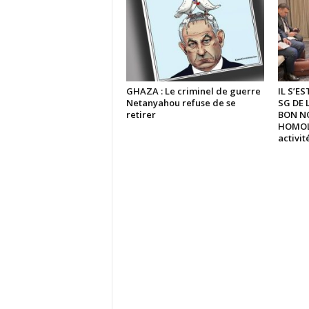
GHAZA : Le criminel de guerre
IL S’E
Netanyahou refuse de se
SG DE 
retirer
BON N
HOMOLO
activi