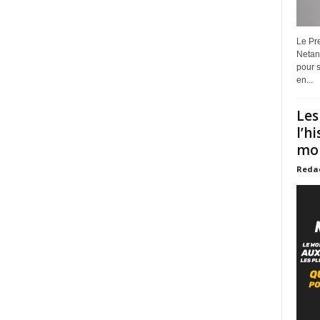
Le Pre
Netan
pour s
en...
Les
l’h
mon
Reda