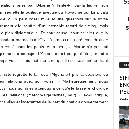
5
ations prise par l’Algérie ? Tente-t-il par-là leurrer son
n, regrette la politique aveugle du Royaume qui lui a valu
érie ? On peut poser mille et une questions sur la sortie
ement elle souffre d’un intenable retard de timing, mais
 le plan diplomatique. Et pour cause, pour ne citer que la
assadeur marocain à l’ONU à propos d’un prétendu droit de
u a coulé sous les ponts. Autrement, le Maroc n’a pas fait
plomatie à ce sujet. L’Algérie aurait pu, peut-être, prendre
mps voulu, mais faut-il encore qu’elle soit assumé en haut
DE
iste regrette le fait que l’Algérie ait pris la décision, du
SIF
ses relations avec son voisin. « Malheureusement, nous
EN
 nous nous sommes attendus à ce qu’elle fasse le choix de
PEU
 les relations (maroco-algériennes, ndlr) », a-t-il indiqué,
Reda
tions viles et indécentes de la part du chef du gouvernement
.