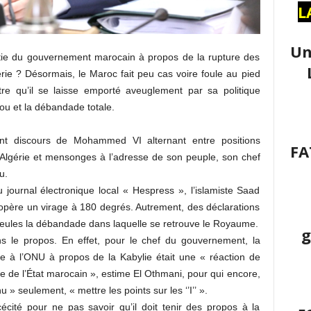
L
Un
ortie du gouvernement marocain à propos de la rupture des
érie ? Désormais, le Maroc fait peu cas voire foule au pied
itre qu’il se laisse emporté aveuglement par sa politique
ou et la débandade totale.
nt discours de Mohammed VI alternant entre positions
FA
l’Algérie et mensonges à l’adresse de son peuple, son chef
u.
 journal électronique local « Hespress », l’islamiste Saad
opère un virage à 180 degrés. Autrement, des déclarations
eules la débandade dans laquelle se retrouve le Royaume.
g
 le propos. En effet, pour le chef du gouvernement, la
e à l’ONU à propos de la Kabylie était une « réaction de
que de l’État marocain », estime El Othmani, pour qui encore,
» seulement, « mettre les points sur les ‘’I’’ ».
écité pour ne pas savoir qu’il doit tenir des propos à la