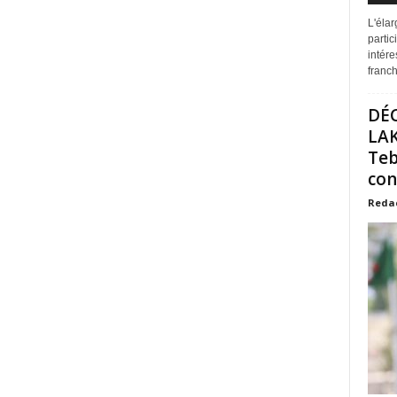
L'éla
partic
intére
franchi
DÉ
LAK
Teb
con
Reda