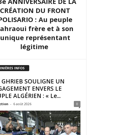
3e ANNIVERSAIRE DE LA
CRÉATION DU FRONT
POLISARIO : Au peuple
sahraoui frère et à son
unique représentant
légitime
RNIÈRES INFOS
I GHRIEB SOULIGNE UN
GAGEMENT ENVERS LE
PLE ALGÉRIEN : « Le...
ction
-
6 août 2026
0