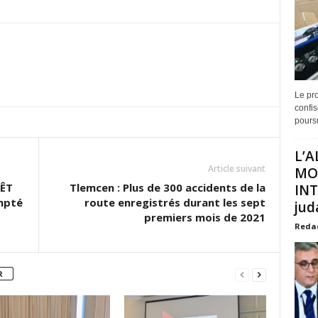
Le pro
confis
poursu
L’A
Article suivant
MO
ÊT
Tlemcen : Plus de 300 accidents de la
INT
mpté
route enregistrés durant les sept
juda
premiers mois de 2021
Reda
R