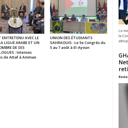
Le min
la Com
ST ENTRETENU AVEC LE
UNION DES ÉTUDIANTS
africa
LA LIGUE ARABE ET UN
SAHRAOUIS : Le 5e Congrès du
OMBRE DE SES
5 au 7 août à El-Ayoun
GUES : Intenses
GHA
tés de Attaf à Amman
Net
ret
Reda