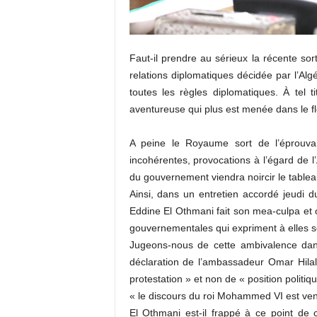
Faut-il prendre au sérieux la récente s
relations diplomatiques décidée par l’Alg
toutes les règles diplomatiques. À tel t
aventureuse qui plus est menée dans le fl
A peine le Royaume sort de l’éprouva
incohérentes, provocations à l’égard de 
du gouvernement viendra noircir le tablea
Ainsi, dans un entretien accordé jeudi du
Eddine El Othmani fait son mea-culpa et 
gouvernementales qui expriment à elles s
Jugeons-nous de cette ambivalence dans
déclaration de l’ambassadeur Omar Hilal
protestation » et non de « position politi
« le discours du roi Mohammed VI est venu 
El Othmani est-il frappé à ce point de c