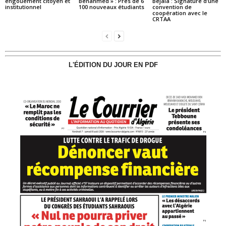
engouement citoyen et
Benahmed » : Près de 6
Béjaïa : Signature d’une
institutionnel
100 nouveaux étudiants
convention de
coopération avec le
CRTAA
L'ÉDITION DU JOUR EN PDF