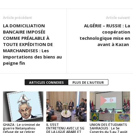
Article précédent
Article suivant
LA DOMICILIATION
ALGÉRIE – RUSSIE : La
BANCAIRE IMPOSÉE
coopération
COMME PRÉALABLE À
technologique mise en
TOUTE EXPÉDITION DE
avant à Kazan
MARCHANDISES : Les
importations des biens au
peigne fin
ARTICLES CONNEXES
PLUS DE L'AUTEUR
GHAZA : Le criminel de
IL S’EST
UNION DES ÉTUDIANTS
guerre Netanyahou
ENTRETENU AVEC LE SG
SAHRAOUIS : Le 5e
refuse de se retirer
DE LA LIGUE ARABE ET
Congrès du 5 au 7 août