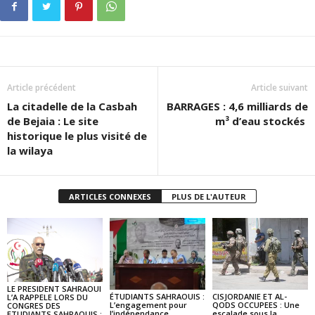
Article précédent
Article suivant
La citadelle de la Casbah
BARRAGES : 4,6 milliards de
de Bejaia : Le site
m³ d’eau stockés
historique le plus visité de
la wilaya
ARTICLES CONNEXES
PLUS DE L'AUTEUR
LE PRESIDENT SAHRAOUI
ÉTUDIANTS SAHRAOUIS :
CISJORDANIE ET AL-
L’A RAPPELE LORS DU
L’engagement pour
QODS OCCUPEES : Une
CONGRES DES
l’indépendance
escalade sous la
ETUDIANTS SAHRAOUIS :