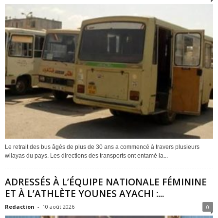
Le retrait des bus âgés de plus de 30 ans a commencé à travers plusieurs
wilayas du pays. Les directions des transports ont entamé la...
ADRESSÉS À L’ÉQUIPE NATIONALE FÉMININE
ET À L’ATHLÈTE YOUNES AYACHI :...
Redaction
-
10 août 2026
0